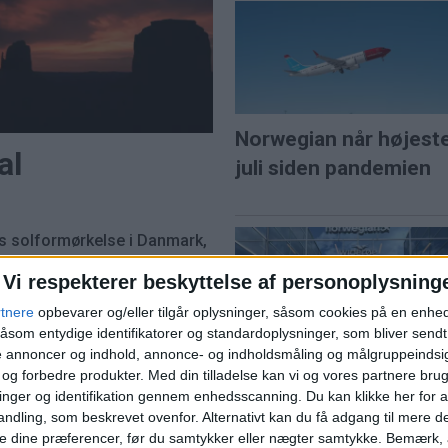
Norwegian når højest
al
juli siden pandemien
s solformørkelse i Danmark,
 Island, kan man opleve den
Vi respekterer beskyttelse af personoplysning
ort stund forsvinder helt.
fter store naturoplevelser,
rtnere
opbevarer og/eller tilgår oplysninger, såsom cookies på en enhe
PREMI
r, hvor dag bliver til nat.
åsom entydige identifikatorer og standardoplysninger, som bliver send
de annoncer og indhold, annonce- og indholdsmåling og målgruppeinds
ns travleste lufthavn
Norwegians direktør G
e og forbedre produkter.
Med din tilladelse kan vi og vores partnere bru
Karlsen: "Vi bygger et
nger og identifikation gennem enhedsscanning. Du kan klikke her for a
ndling, som beskrevet ovenfor. Alternativt kan du få adgang til mere d
komplet nordisk
e dine præferencer, før du samtykker eller nægter samtykke. Bemærk, a