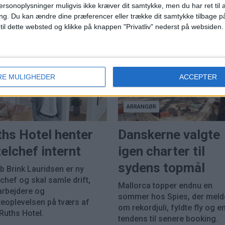
rejsehus"
øerne på Kastrup - kan
ersonoplysninger muligvis ikke kræver dit samtykke, men du har ret til 
ng.
Du kan ændre dine præferencer eller trække dit samtykke tilbage på
 til dette websted og klikke på knappen "Privatliv" nederst på websiden.
RE MULIGHEDER
ACCEPTER
ARRANGØR
ths Hotel henter
Danskerne valgte
elchef internt
igen charter til
sydens topmål
b Brink Lauridsen er ny
chef og skal samle drift,
Mallorca topper endnu en
rbejdere og
sommer hos Spies, der meld
eoplevelsen på tværs af
om rekordjuli, fyldte fly og en
Ruths Hotel.
tendens til senere booking.