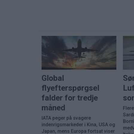
Global
Sø
flyefterspørgsel
Luf
falder for tredje
so
måned
Fler
Sard
IATA peger på svagere
Born
indenrigsmarkeder i Kina, USA og
medvi
Japan, mens Europa fortsat viser