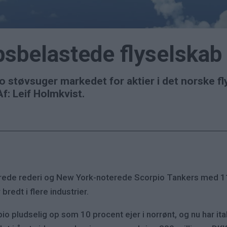
bsbelastede flyselskab
ro støvsuger markedet for aktier i det norske f
f: Leif Holmkvist.
ede rederi og New York-noterede Scorpio Tankers med 11
redt i flere industrier.
o pludselig op som 10 procent ejer i norrønt, og nu har it