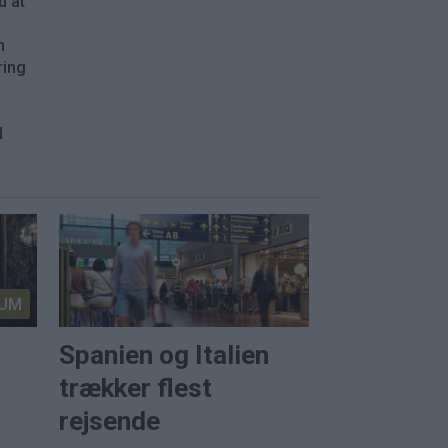
d at
n
ring
l
.
UM
Spanien og Italien
trækker flest
t
rejsende