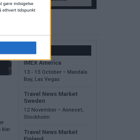
at gøre indsigelse
 ethvert tidspunkt
Kalender
IMEX America
13 - 15 October – Mandala
Bay, Las Vegas
Travel News Market
Sweden
12 November – Annexet,
Stockholm
er
 klar
Travel News Market
Finland