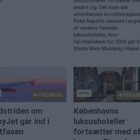
n.
luksushoteller fortsætter me
ændre sig. Det viser det
amerikanske livsstilsmagasi
Robb Reports seneste range
af verdens førende
luksushoteller, hvor
førstepladsen for 2026 går ti
Shinta Mani Mustang i Nepal
HOTEL
PREMIUM
PREMI
dstriden om
Københavns
yJet går ind i
luksushoteller
utfasen
fortsætter med a