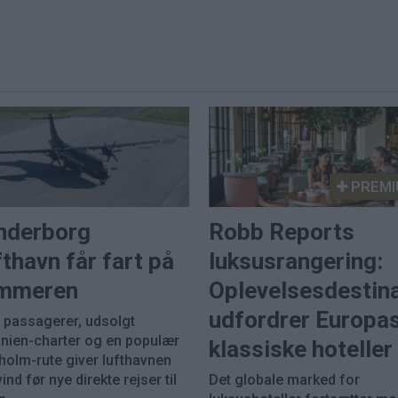
PREMI
nderborg
Robb Reports
thavn får fart på
luksusrangering:
mmeren
Oplevelsesdestin
udfordrer Europa
e passagerer, udsolgt
inien-charter og en populær
klassiske hoteller
holm-rute giver lufthavnen
nd før nye direkte rejser til
Det globale marked for