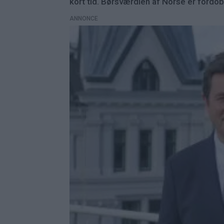
kort tid. Børsværdien af Norse er fordob
ANNONCE