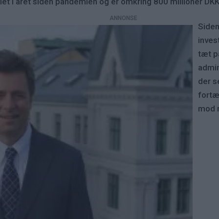
let i året siden pandemien og er omkring 800 millioner DKK
Siden
inves
tæt p
admin
der s
fortæ
mod r