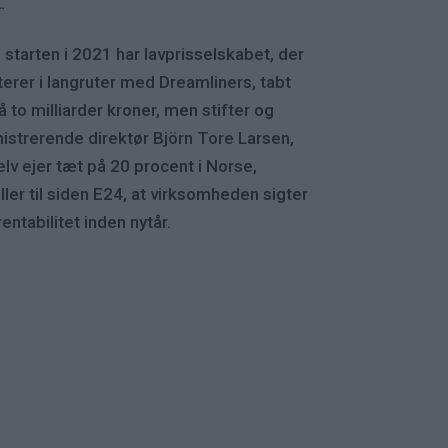
.
 starten i 2021 har lavprisselskabet, der
terer i langruter med Dreamliners, tabt
å to milliarder kroner, men stifter og
istrerende direktør Björn Tore Larsen,
elv ejer tæt på 20 procent i Norse,
ller til siden E24, at virksomheden sigter
entabilitet inden nytår.