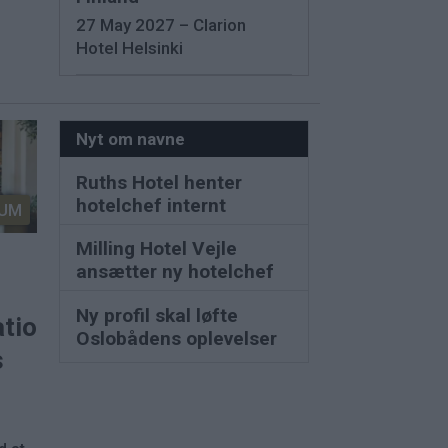
27 May 2027 – Clarion
Hotel Helsinki
Nyt om navne
Ruths Hotel henter
hotelchef internt
UM
Milling Hotel Vejle
ansætter ny hotelchef
Ny profil skal løfte
ationer
Oslobådens oplevelser
s