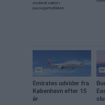
Italie
moderat vækst i
passagertrafikken.
FLY
FLY
Emirates udvider fra
Bu
København efter 15
Eas
år
sl