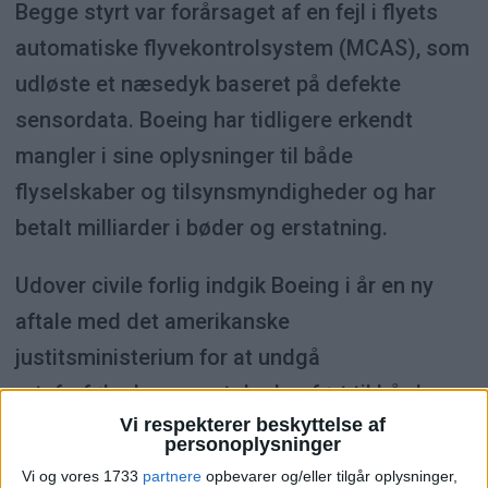
Begge styrt var forårsaget af en fejl i flyets
automatiske flyvekontrolsystem (MCAS), som
udløste et næsedyk baseret på defekte
sensordata. Boeing har tidligere erkendt
mangler i sine oplysninger til både
flyselskaber og tilsynsmyndigheder og har
betalt milliarder i bøder og erstatning.
Udover civile forlig indgik Boeing i år en ny
aftale med det amerikanske
justitsministerium for at undgå
retsforfølgelse, noget der har ført til hård
Vi respekterer beskyttelse af
kritik fra både pårørende og politikere.
personoplysninger
Vi og vores 1733
partnere
opbevarer og/eller tilgår oplysninger,