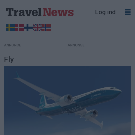
Log ind
ANNONCE
Fly