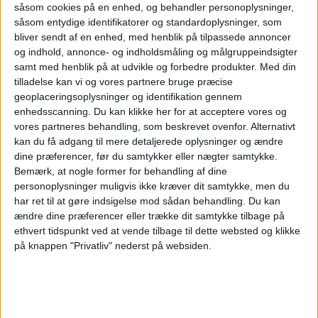
såsom cookies på en enhed, og behandler personoplysninger,
såsom entydige identifikatorer og standardoplysninger, som
NYHEDER
FLY
bliver sendt af en enhed, med henblik på tilpassede annoncer
og indhold, annonce- og indholdsmåling og målgruppeindsigter
samt med henblik på at udvikle og forbedre produkter.
Med din
tilladelse kan vi og vores partnere bruge præcise
ANNONCE
geoplaceringsoplysninger og identifikation gennem
enhedsscanning. Du kan klikke her for at acceptere vores og
vores partneres behandling, som beskrevet ovenfor. Alternativt
kan du få adgang til mere detaljerede oplysninger og ændre
dine præferencer, før du samtykker eller nægter samtykke.
Bemærk, at nogle former for behandling af dine
personoplysninger muligvis ikke kræver dit samtykke, men du
har ret til at gøre indsigelse mod sådan behandling.
Du kan
ændre dine præferencer eller trække dit samtykke tilbage på
ethvert tidspunkt ved at vende tilbage til dette websted og klikke
på knappen "Privatliv" nederst på websiden.