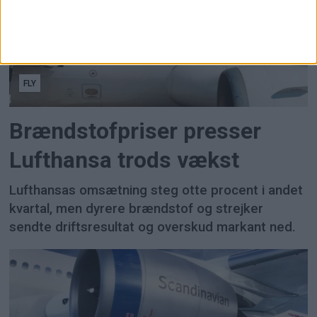
FLY
Brændstofpriser presser
Lufthansa trods vækst
Lufthansas omsætning steg otte procent i andet
kvartal, men dyrere brændstof og strejker
sendte driftsresultat og overskud markant ned.