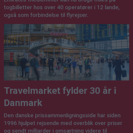
togbilletter hos over 40 operatører i 12 lande,
også som forbindelse til flyrejser.
Travelmarket fylder 30 år i
Danmark
Den danske prissammenligningsside har siden
1996 hjulpet rejsende med overblik over priser
og sendt milliarder i omsætning videre til