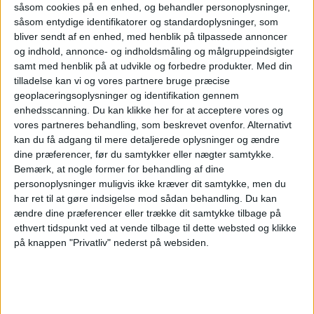
såsom cookies på en enhed, og behandler personoplysninger,
såsom entydige identifikatorer og standardoplysninger, som
bliver sendt af en enhed, med henblik på tilpassede annoncer
og indhold, annonce- og indholdsmåling og målgruppeindsigter
samt med henblik på at udvikle og forbedre produkter.
Med din
Apollo køber
tilladelse kan vi og vores partnere bruge præcise
geoplaceringsoplysninger og identifikation gennem
Easyjet efter
enhedsscanning. Du kan klikke her for at acceptere vores og
vores partneres behandling, som beskrevet ovenfor. Alternativt
kan du få adgang til mere detaljerede oplysninger og ændre
budkamp
dine præferencer, før du samtykker eller nægter samtykke.
Bemærk, at nogle former for behandling af dine
personoplysninger muligvis ikke kræver dit samtykke, men du
har ret til at gøre indsigelse mod sådan behandling.
Du kan
Apollo Global Management overtager Easyjet for
ændre dine præferencer eller trække dit samtykke tilbage på
5,7 milliarder pund efter måneder med budkamp
ethvert tidspunkt ved at vende tilbage til dette websted og klikke
om det britiske lavprisselskab.
på knappen "Privatliv" nederst på websiden.
Her kan du opleve total
solformørkelse