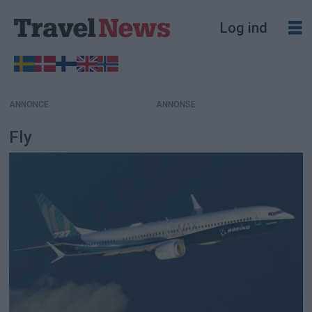
Log ind
ANNONCE
Fly