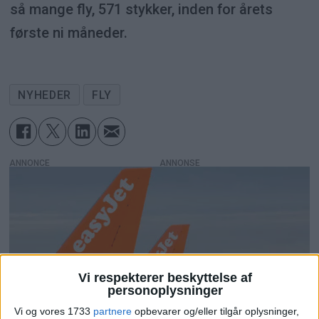
så mange fly, 571 stykker, inden for årets
første ni måneder.
NYHEDER
FLY
ANNONCE
Vi respekterer beskyttelse af
personoplysninger
Vi og vores 1733
partnere
opbevarer og/eller tilgår oplysninger,