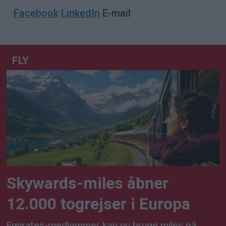
Facebook
LinkedIn
E-mail
FLY
Skywards-miles åbner
12.000 togrejser i Europa
Emirates-medlemmer kan nu bruge miles på