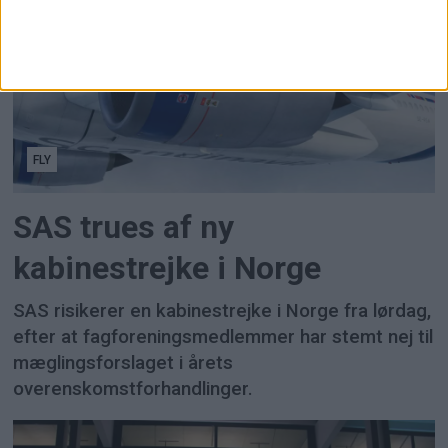
FLY
SAS trues af ny
kabinestrejke i Norge
SAS risikerer en kabinestrejke i Norge fra lørdag,
efter at fagforeningsmedlemmer har stemt nej til
mæglingsforslaget i årets
overenskomstforhandlinger.