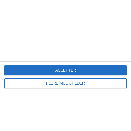
12 November – Annexet, Stockholm
Travel News Market Finland
27 May 2027 – Clarion Hotel Helsinki
ACCEPTER
FLERE MULIGHEDER
Danskerne valgte igen