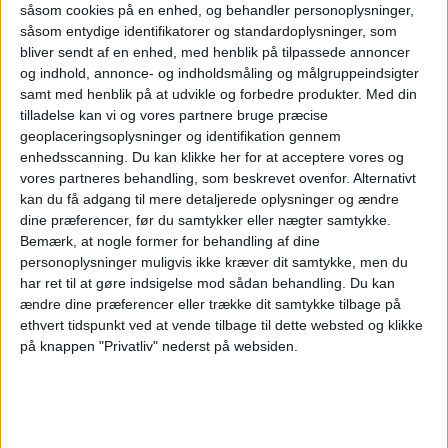
venture’ med Delta.”
såsom cookies på en enhed, og behandler personoplysninger,
såsom entydige identifikatorer og standardoplysninger, som
bliver sendt af en enhed, med henblik på tilpassede annoncer
og indhold, annonce- og indholdsmåling og målgruppeindsigter
samt med henblik på at udvikle og forbedre produkter.
Med din
tilladelse kan vi og vores partnere bruge præcise
geoplaceringsoplysninger og identifikation gennem
enhedsscanning. Du kan klikke her for at acceptere vores og
vores partneres behandling, som beskrevet ovenfor. Alternativt
kan du få adgang til mere detaljerede oplysninger og ændre
dine præferencer, før du samtykker eller nægter samtykke.
Bemærk, at nogle former for behandling af dine
personoplysninger muligvis ikke kræver dit samtykke, men du
har ret til at gøre indsigelse mod sådan behandling.
Du kan
ændre dine præferencer eller trække dit samtykke tilbage på
ethvert tidspunkt ved at vende tilbage til dette websted og klikke
på knappen "Privatliv" nederst på websiden.
Ved Grand Travel Award i Stockholm, for et
par uger siden, lovede SAS CEO Anko van der