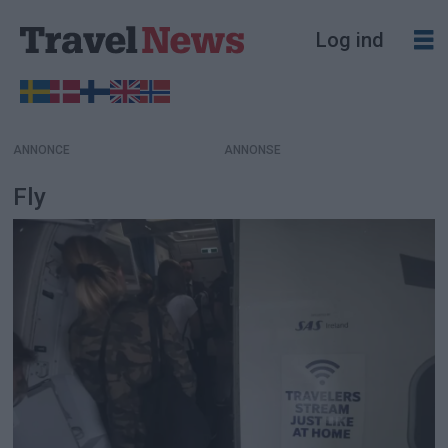
Log ind
ANNONCE
Fly