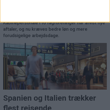
SAS trues igen af strejke i
Norge
Kabinepersonale i to fagforeninger har afvist nye
aftaler, og nu kræves bedre løn og mere
forudsigelige arbejdsdage.
Spanien og Italien trækker
flest rejsende