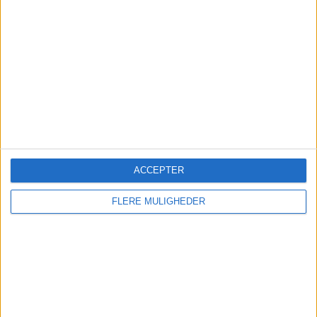
Mens Dubai og Tokyo vokser hurtigt, holder
Atlanta fast i førstepladsen blandt verdens
største lufthavne i 2025.
ACCEPTER
PREMIUM
FLERE MULIGHEDER
Norwegian kritiserer køerne
på Kastrup - kan flytte trafik
til Billund