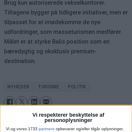
Brug kun autoriserede vekselkontorer.
Tiltagene bygger på tidligere initiativer, men er
tilpasset for at imødekomme de nye
udfordringer, som masseturismen medfører.
Målet er at styrke Balis position som en
bæredygtig og eksklusiv premium-
destination.
NYHEDER
TURISME
POLITIK
Vi respekterer beskyttelse af
ANNONCE
personoplysninger
Vi og vores 1733
partnere
opbevarer og/eller tilgår oplysninger,