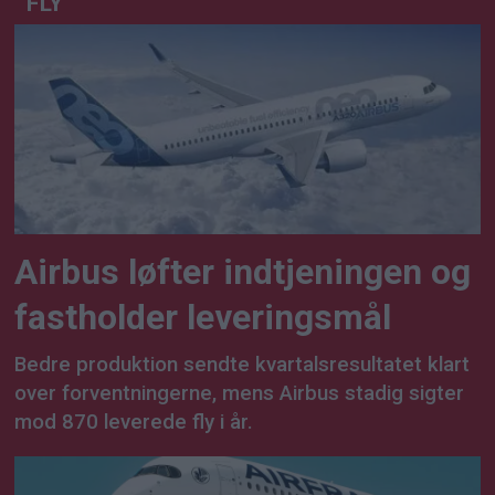
FLY
Airbus løfter indtjeningen og
fastholder leveringsmål
Bedre produktion sendte kvartalsresultatet klart
over forventningerne, mens Airbus stadig sigter
mod 870 leverede fly i år.