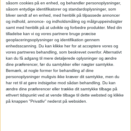
såsom cookies på en enhed, og behandler personoplysninger,
såsom entydige identifikatorer og standardoplysninger, som
bliver sendt af en enhed, med henblik på tilpassede annoncer
og indhold, annonce- og indholdsmåling og målgruppeindsigter
samt med henblik på at udvikle og forbedre produkter.
Med din
tilladelse kan vi og vores partnere bruge præcise
geoplaceringsoplysninger og identifikation gennem
enhedsscanning. Du kan klikke her for at acceptere vores og
vores partneres behandling, som beskrevet ovenfor. Alternativt
kan du få adgang til mere detaljerede oplysninger og ændre
PREMIUM
dine præferencer, før du samtykker eller nægter samtykke.
Bemærk, at nogle former for behandling af dine
Roms lufthavn
personoplysninger muligvis ikke kræver dit samtykke, men du
har ret til at gøre indsigelse mod sådan behandling.
Du kan
ændre dine præferencer eller trække dit samtykke tilbage på
satser 9 milliarder
ethvert tidspunkt ved at vende tilbage til dette websted og klikke
på knappen "Privatliv" nederst på websiden.
euro - skal være