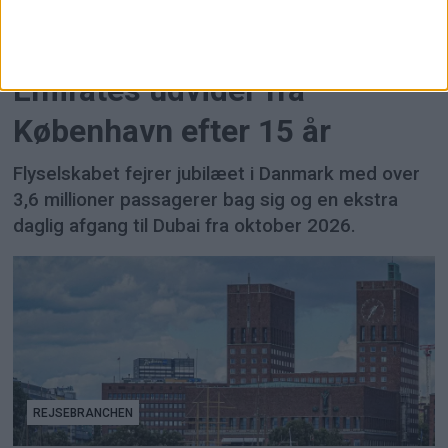
FLY
Emirates udvider fra
København efter 15 år
Flyselskabet fejrer jubilæet i Danmark med over
3,6 millioner passagerer bag sig og en ekstra
daglig afgang til Dubai fra oktober 2026.
REJSEBRANCHEN