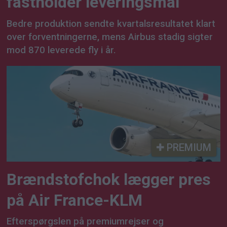
fastholder leveringsmål
Bedre produktion sendte kvartalsresultatet klart
over forventningerne, mens Airbus stadig sigter
mod 870 leverede fly i år.
PREMIUM
Brændstofchok lægger pres
på Air France-KLM
Efterspørgslen på premiumrejser og