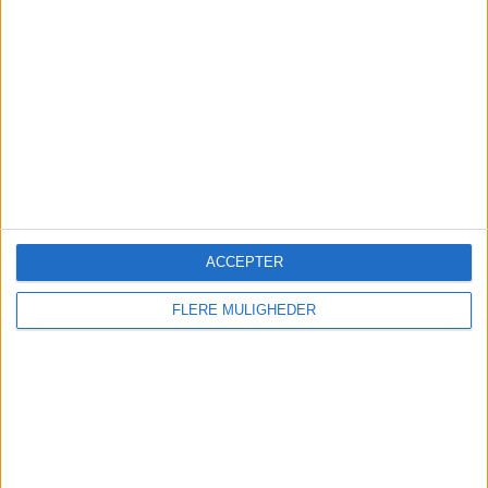
Norwegian kritiserer køerne
på Kastrup - kan flytte trafik
til Billund
De lange køer i paskontrollen i Københavns
Lufthavn får Norwegian til at overveje at
reducere sin aktivitet på Kastrup til fordel for
ACCEPTER
Billund.
FLERE MULIGHEDER