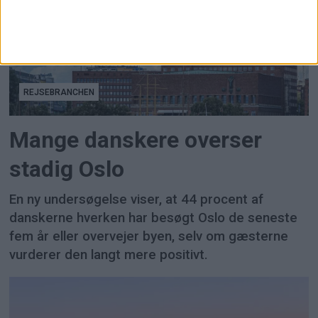
REJSEBRANCHEN
Mange danskere overser
stadig Oslo
En ny undersøgelse viser, at 44 procent af
danskerne hverken har besøgt Oslo de seneste
fem år eller overvejer byen, selv om gæsterne
vurderer den langt mere positivt.