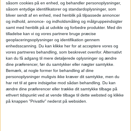
såsom cookies på en enhed, og behandler personoplysninger,
såsom entydige identifikatorer og standardoplysninger, som
satser 9 milliarder
bliver sendt af en enhed, med henblik på tilpassede annoncer
og indhold, annonce- og indholdsmåling og målgruppeindsigter
euro - skal være
samt med henblik på at udvikle og forbedre produkter.
Med din
tilladelse kan vi og vores partnere bruge præcise
geoplaceringsoplysninger og identifikation gennem
klar til
enhedsscanning. Du kan klikke her for at acceptere vores og
vores partneres behandling, som beskrevet ovenfor. Alternativt
kan du få adgang til mere detaljerede oplysninger og ændre
jubilæumsåret
dine præferencer, før du samtykker eller nægter samtykke.
Bemærk, at nogle former for behandling af dine
personoplysninger muligvis ikke kræver dit samtykke, men du
2033
har ret til at gøre indsigelse mod sådan behandling.
Du kan
ændre dine præferencer eller trække dit samtykke tilbage på
ethvert tidspunkt ved at vende tilbage til dette websted og klikke
Roms hovedlufthavn Fiumicino planlægger en
på knappen "Privatliv" nederst på websiden.
investering på 9 milliarder euro for næsten at
fordoble kapaciteten. Målet er at have en ny
bane og udvidet terminalkapacitet på plads i