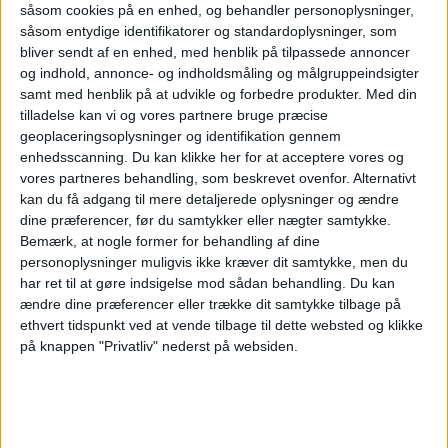
såsom cookies på en enhed, og behandler personoplysninger,
stigende grad efter store naturoplevelser, og
såsom entydige identifikatorer og standardoplysninger, som
rejsesøgemaskinen guider her til 6 steder, hvor
bliver sendt af en enhed, med henblik på tilpassede annoncer
dag bliver til nat.
og indhold, annonce- og indholdsmåling og målgruppeindsigter
samt med henblik på at udvikle og forbedre produkter.
Med din
Atlanta er stadig verdens
tilladelse kan vi og vores partnere bruge præcise
travleste lufthavn
geoplaceringsoplysninger og identifikation gennem
enhedsscanning. Du kan klikke her for at acceptere vores og
vores partneres behandling, som beskrevet ovenfor. Alternativt
kan du få adgang til mere detaljerede oplysninger og ændre
Norwegian kritiserer køerne på
dine præferencer, før du samtykker eller nægter samtykke.
Kastrup - kan flytte trafik til
Bemærk, at nogle former for behandling af dine
Billund
personoplysninger muligvis ikke kræver dit samtykke, men du
har ret til at gøre indsigelse mod sådan behandling.
Du kan
ændre dine præferencer eller trække dit samtykke tilbage på
ethvert tidspunkt ved at vende tilbage til dette websted og klikke
på knappen "Privatliv" nederst på websiden.