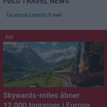
FØLG TRAVEL NEWS
Facebook
LinkedIn
E-mail
FLY
Skywards-miles åbner
12.000 togrejser i Europa