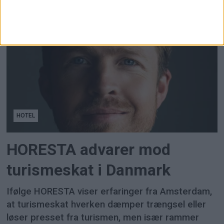
men færre charter- og indenrigsafgange gav en
samlet passagernedgang på 8 procent.
HOTEL
HORESTA advarer mod
turismeskat i Danmark
Ifølge HORESTA viser erfaringer fra Amsterdam,
at turismeskat hverken dæmper trængsel eller
løser presset fra turismen, men især rammer