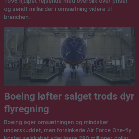
1996 hjulpet rejsende med overblik over priser
og sendt milliarder i omsætning videre til
branchen.
Boeing løfter salget trods dyr
flyregning
Boeing øger omsætningen og mindsker
underskuddet, men forsinkede Air Force One-fly
koster selskabet yderligere 280 millioner dollar.