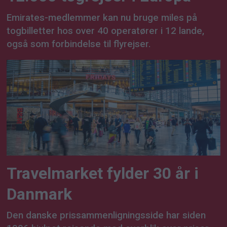
Emirates-medlemmer kan nu bruge miles på
togbilletter hos over 40 operatører i 12 lande,
også som forbindelse til flyrejser.
Travelmarket fylder 30 år i
Danmark
Den danske prissammenligningsside har siden