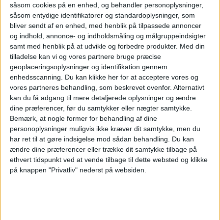
kun 25 visumfri destinationer – et hul på 168
såsom cookies på en enhed, og behandler personoplysninger,
lande sammenlignet med Singapore.
såsom entydige identifikatorer og standardoplysninger, som
bliver sendt af en enhed, med henblik på tilpassede annoncer
og indhold, annonce- og indholdsmåling og målgruppeindsigter
ANNONCE
Fodnote: Henley & Partners er et privat
samt med henblik på at udvikle og forbedre produkter.
Med din
tilladelse kan vi og vores partnere bruge præcise
konsulentfirma med base i London, der
geoplaceringsoplysninger og identifikation gennem
enhedsscanning. Du kan klikke her for at acceptere vores og
specialiserer sig i rådgivning om
vores partneres behandling, som beskrevet ovenfor. Alternativt
investeringsbaseret statsborgerskab og
kan du få adgang til mere detaljerede oplysninger og ændre
dine præferencer, før du samtykker eller nægter samtykke.
opholdstilladelse – ofte omtalt som
Bemærk, at nogle former for behandling af dine
statsborgerskab pr. investering og
personoplysninger muligvis ikke kræver dit samtykke, men du
har ret til at gøre indsigelse mod sådan behandling.
Du kan
opholdstilladelse pr. investering. De hjælper
ændre dine præferencer eller trække dit samtykke tilbage på
velhavende individer med at erhverve et andet
ethvert tidspunkt ved at vende tilbage til dette websted og klikke
på knappen "Privatliv" nederst på websiden.
pas eller opholdstilladelse i forskellige lande
gennem investeringer, såsom i fast ejendom,
fonde eller offentlige programmer.