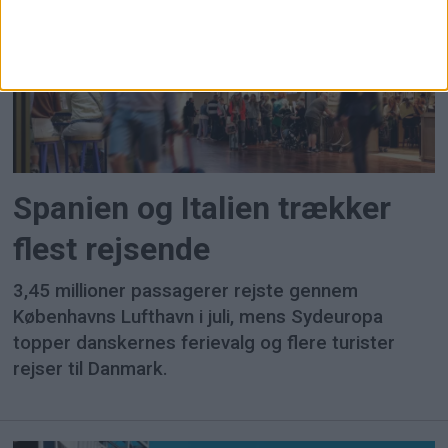
Spanien og Italien trækker
flest rejsende
3,45 millioner passagerer rejste gennem
Københavns Lufthavn i juli, mens Sydeuropa
topper danskernes ferievalg og flere turister
rejser til Danmark.