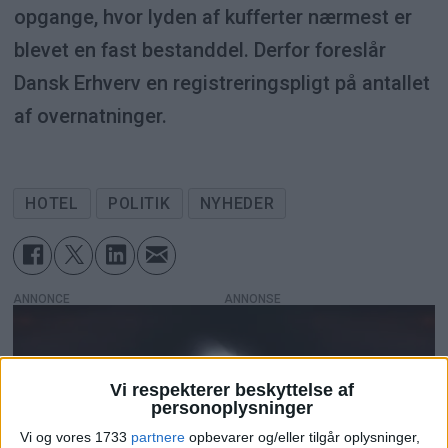
opgange, hvor lyden af kufferter nærmest er
blevet en fast bestanddel. Derfor foreslår
Dansk Erhverv en registreringspligt på antallet
af overnatninger.
HOTEL
POLITIK
NYHEDER
ANNONCE
Vi respekterer beskyttelse af
personoplysninger
Vi og vores 1733
partnere
opbevarer og/eller tilgår oplysninger,