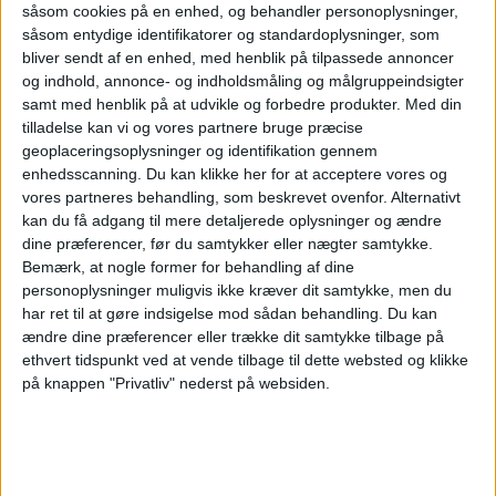
såsom cookies på en enhed, og behandler personoplysninger,
såsom entydige identifikatorer og standardoplysninger, som
bliver sendt af en enhed, med henblik på tilpassede annoncer
og indhold, annonce- og indholdsmåling og målgruppeindsigter
samt med henblik på at udvikle og forbedre produkter.
Med din
tilladelse kan vi og vores partnere bruge præcise
geoplaceringsoplysninger og identifikation gennem
enhedsscanning. Du kan klikke her for at acceptere vores og
Her kan du opleve
vores partneres behandling, som beskrevet ovenfor. Alternativt
kan du få adgang til mere detaljerede oplysninger og ændre
dine præferencer, før du samtykker eller nægter samtykke.
total
Bemærk, at nogle former for behandling af dine
personoplysninger muligvis ikke kræver dit samtykke, men du
har ret til at gøre indsigelse mod sådan behandling.
Du kan
solformørkelse
ændre dine præferencer eller trække dit samtykke tilbage på
ethvert tidspunkt ved at vende tilbage til dette websted og klikke
på knappen "Privatliv" nederst på websiden.
Den 12. august 2026 kan man opleve delvis
solformørkelse i Danmark, men tager man til
Spanien, Grønland eller Island, kan man opleve
den totale solformørkelse, hvor solen for en kort