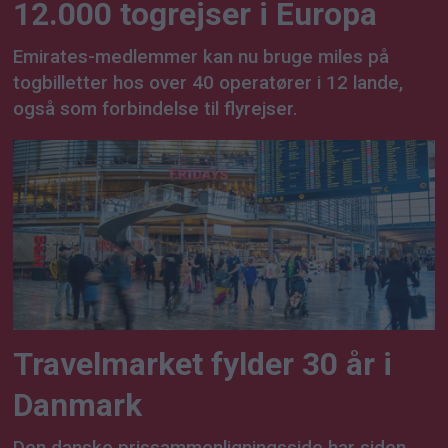
12.000 togrejser i Europa
Emirates-medlemmer kan nu bruge miles på
togbilletter hos over 40 operatører i 12 lande,
også som forbindelse til flyrejser.
Travelmarket fylder 30 år i
Danmark
Den danske prissammenligningsside har siden