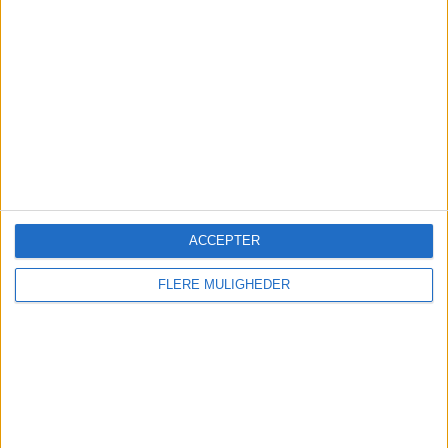
medvind før nye direkte rejser til Italien.
PREMIUM
ACCEPTER
Robb Reports
FLERE MULIGHEDER
luksusrangering:
Oplevelsesdestinationer
udfordrer Europas klassiske
hoteller