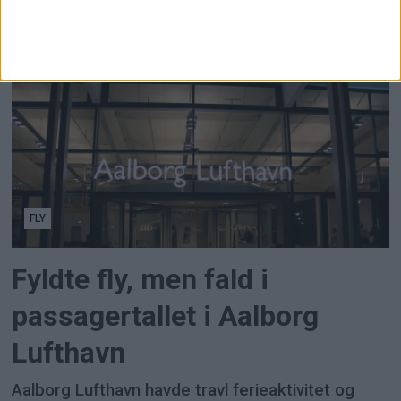
efter at fagforeningsmedlemmer har stemt nej til
mæglingsforslaget i årets
overenskomstforhandlinger.
FLY
Fyldte fly, men fald i
passagertallet i Aalborg
Lufthavn
Aalborg Lufthavn havde travl ferieaktivitet og