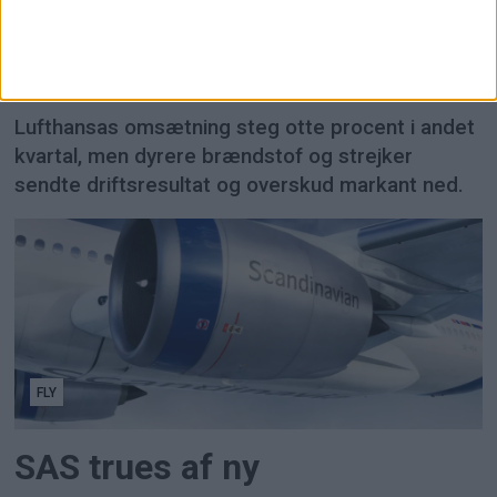
Brændstofpriser presser
Lufthansa trods vækst
Lufthansas omsætning steg otte procent i andet
kvartal, men dyrere brændstof og strejker
sendte driftsresultat og overskud markant ned.
FLY
SAS trues af ny