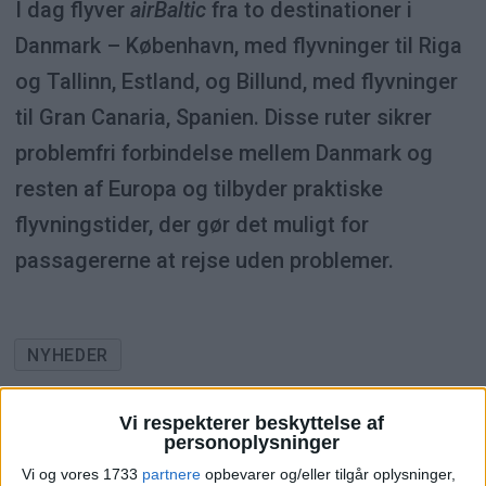
I dag flyver
airBaltic
fra to destinationer i
Danmark – København, med flyvninger til Riga
og Tallinn, Estland, og Billund, med flyvninger
til Gran Canaria, Spanien. Disse ruter sikrer
problemfri forbindelse mellem Danmark og
resten af Europa og tilbyder praktiske
flyvningstider, der gør det muligt for
passagererne at rejse uden problemer.
NYHEDER
Vi respekterer beskyttelse af
personoplysninger
ANNONCE
Vi og vores 1733
partnere
opbevarer og/eller tilgår oplysninger,