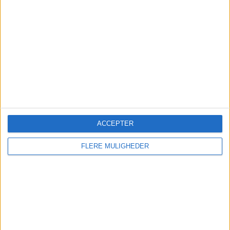
Global flyefterspørgsel falder
for tredje måned
IATA peger på svagere indenrigsmarkeder i Kina,
USA og Japan, mens Europa fortsat viser
moderat vækst i passagertrafikken.
ACCEPTER
FLERE MULIGHEDER
Sønderborg Lufthavn får fart
på sommeren