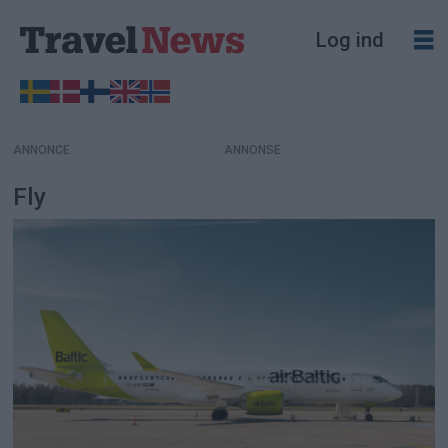
Log ind
ANNONCE
Fly