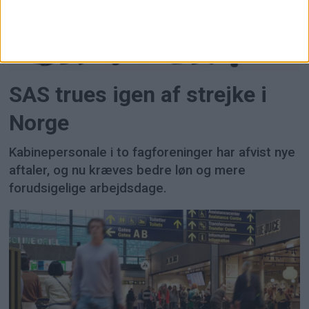
SAS trues igen af strejke i
Norge
Kabinepersonale i to fagforeninger har afvist nye
aftaler, og nu kræves bedre løn og mere
forudsigelige arbejdsdage.