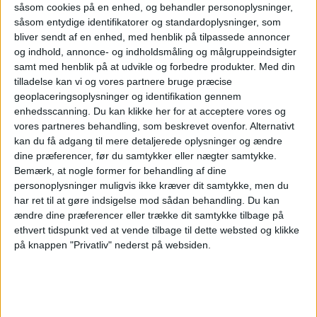
såsom cookies på en enhed, og behandler personoplysninger,
kommer til kundeoplevelsen og mere specifikt
såsom entydige identifikatorer og standardoplysninger, som
bliver sendt af en enhed, med henblik på tilpassede annoncer
den personlige kundeservice mellem vores
og indhold, annonce- og indholdsmåling og målgruppeindsigter
samt med henblik på at udvikle og forbedre produkter.
Med din
medarbejdere og passagerer. Derfor er
tilladelse kan vi og vores partnere bruge præcise
anerkendelsen fra KLM betydelig, da den viser
geoplaceringsoplysninger og identifikation gennem
enhedsscanning. Du kan klikke her for at acceptere vores og
os, at vores daglige arbejde gør nytte. Vi vil
vores partneres behandling, som beskrevet ovenfor. Alternativt
gerne måles på en international skala, og netop
kan du få adgang til mere detaljerede oplysninger og ændre
dine præferencer, før du samtykker eller nægter samtykke.
derfor er det overordnede samarbejde med KLM
Bemærk, at nogle former for behandling af dine
afgørende,
udtaler Kim Bermann, Vice- og
personoplysninger muligvis ikke kræver dit samtykke, men du
har ret til at gøre indsigelse mod sådan behandling.
Du kan
Driftsdirektør i Aalborg Lufthavn.
ændre dine præferencer eller trække dit samtykke tilbage på
ethvert tidspunkt ved at vende tilbage til dette websted og klikke
Samarbejdet mellem Aalborg Lufthavn og
på knappen "Privatliv" nederst på websiden.
KLM startede i 2011, og årligt bliver ruten
mellem Aalborg-Amsterdam brugt af ca.