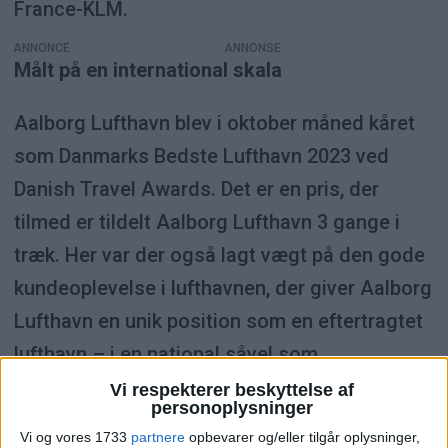
France-KLM.
ANNONCE
Målt på en international skala
Aalborg Lufthavn blev i oktober måned kåret
som Danmarks Bedste Lufthavn 2023 ved
Danish Travel Awards. Det er en pris, der
tilmed er tildelt Aalborg Lufthavn 3 gange i
træk. Her var der også lagt vægt på den gode
kundeoplevelse i lufthavnen, der giver Aalborg
Lufthavn en unik position som en eftertragtet
lufthavn – i en national såvel som
international sammenhæng.
Vi respekterer beskyttelse af
personoplysninger
ANNONCE
Vi og vores 1733
partnere
opbevarer og/eller tilgår oplysninger,
– Vi sætter utrolig høje krav til os selv, når det