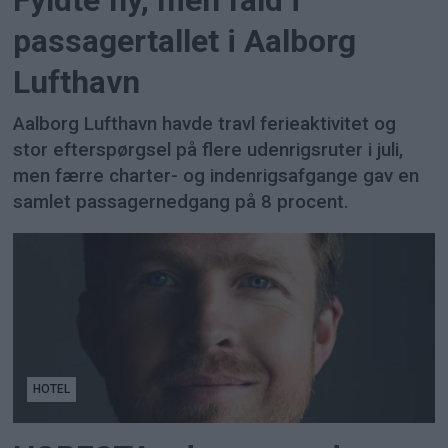
Fyldte fly, men fald i
passagertallet i Aalborg
Lufthavn
Aalborg Lufthavn havde travl ferieaktivitet og
stor efterspørgsel på flere udenrigsruter i juli,
men færre charter- og indenrigsafgange gav en
samlet passagernedgang på 8 procent.
HOTEL