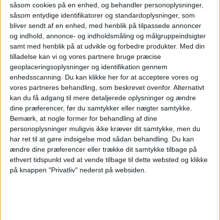
såsom cookies på en enhed, og behandler personoplysninger,
siger Peer H. Kristensen.
såsom entydige identifikatorer og standardoplysninger, som
bliver sendt af en enhed, med henblik på tilpassede annoncer
og indhold, annonce- og indholdsmåling og målgruppeindsigter
samt med henblik på at udvikle og forbedre produkter.
Med din
NYHEDER
tilladelse kan vi og vores partnere bruge præcise
geoplaceringsoplysninger og identifikation gennem
enhedsscanning. Du kan klikke her for at acceptere vores og
vores partneres behandling, som beskrevet ovenfor. Alternativt
kan du få adgang til mere detaljerede oplysninger og ændre
ANNONCE
dine præferencer, før du samtykker eller nægter samtykke.
Bemærk, at nogle former for behandling af dine
personoplysninger muligvis ikke kræver dit samtykke, men du
har ret til at gøre indsigelse mod sådan behandling.
Du kan
ændre dine præferencer eller trække dit samtykke tilbage på
ethvert tidspunkt ved at vende tilbage til dette websted og klikke
på knappen "Privatliv" nederst på websiden.