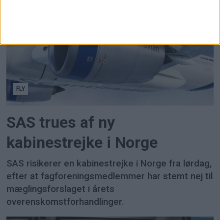
FLY
SAS trues af ny
kabinestrejke i Norge
SAS risikerer en kabinestrejke i Norge fra lørdag,
efter at fagforeningsmedlemmer har stemt nej til
mæglingsforslaget i årets
overenskomstforhandlinger.