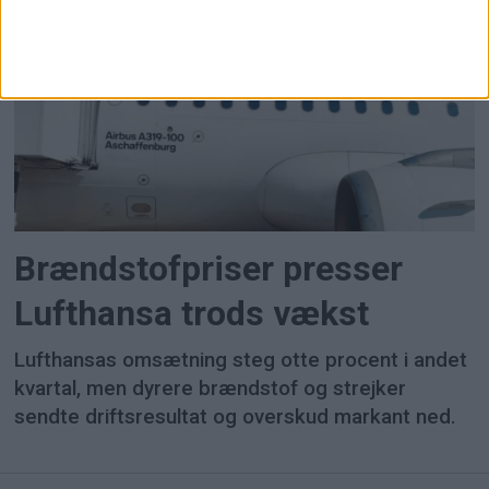
Brændstofpriser presser
Lufthansa trods vækst
Lufthansas omsætning steg otte procent i andet
kvartal, men dyrere brændstof og strejker
sendte driftsresultat og overskud markant ned.