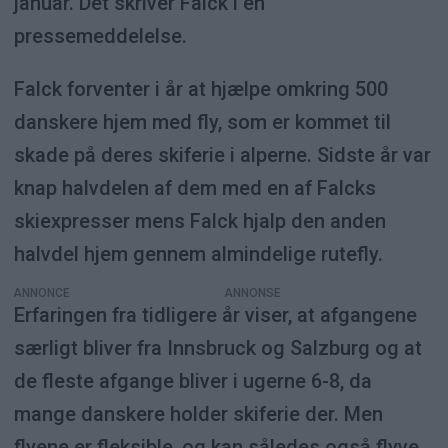
januar. Det skriver Falck i en
pressemeddelelse.
Falck forventer i år at hjælpe omkring 500
danskere hjem med fly, som er kommet til
skade på deres skiferie i alperne. Sidste år var
knap halvdelen af dem med en af Falcks
skiexpresser mens Falck hjalp den anden
halvdel hjem gennem almindelige rutefly.
ANNONCE
Erfaringen fra tidligere år viser, at afgangene
særligt bliver fra Innsbruck og Salzburg og at
de fleste afgange bliver i ugerne 6-8, da
mange danskere holder skiferie der. Men
flyene er fleksible, og kan således også flyve