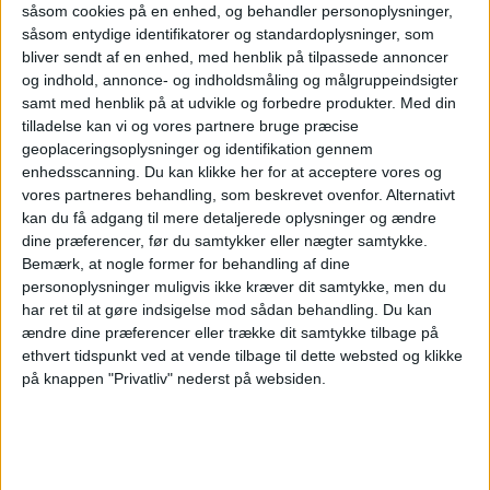
såsom cookies på en enhed, og behandler personoplysninger,
60.000 forskellige internationale hospitaler,
såsom entydige identifikatorer og standardoplysninger, som
bliver sendt af en enhed, med henblik på tilpassede annoncer
læger og flyselskaber i hele verden, så vi har
og indhold, annonce- og indholdsmåling og målgruppeindsigter
meget erfaring at trække på, når vi skal
samt med henblik på at udvikle og forbedre produkter.
Med din
tilladelse kan vi og vores partnere bruge præcise
vurdere, hvordan vi bedst hjælper de danske
geoplaceringsoplysninger og identifikation gennem
skiturister hjem. Vi sørger for, at de får lokal
enhedsscanning. Du kan klikke her for at acceptere vores og
vores partneres behandling, som beskrevet ovenfor. Alternativt
lægefaglig hjælp, og så handler det om at få
kan du få adgang til mere detaljerede oplysninger og ændre
dine præferencer, før du samtykker eller nægter samtykke.
dem bedst muligt hjem til det danske
Bemærk, at nogle former for behandling af dine
sundhedsvæsen, hvor man kan modtage
personoplysninger muligvis ikke kræver dit samtykke, men du
har ret til at gøre indsigelse mod sådan behandling.
Du kan
videre behandling, som f.eks. operation,
ændre dine præferencer eller trække dit samtykke tilbage på
ambulante kontroller og genoptræning. “ siger
ethvert tidspunkt ved at vende tilbage til dette websted og klikke
på knappen "Privatliv" nederst på websiden.
Sonja Karaoglan, som er direktør for Global
Assistance i Falck.