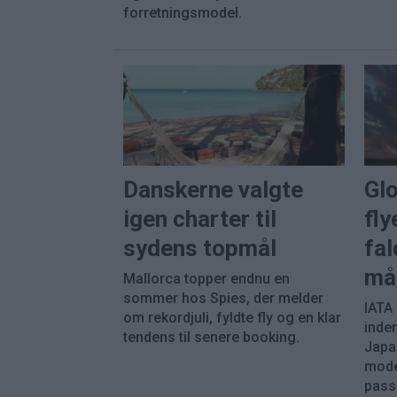
forretningsmodel.
Danskerne valgte
Gl
igen charter til
fly
sydens topmål
fal
må
Mallorca topper endnu en
sommer hos Spies, der melder
IATA
om rekordjuli, fyldte fly og en klar
inde
tendens til senere booking.
Japa
mode
pass