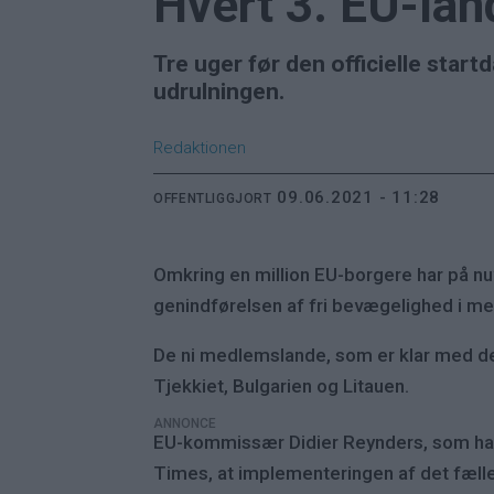
Hvert 3. EU-la
Tre uger før den officielle star
udrulningen.
Redaktionen
09.06.2021 - 11:28
OFFENTLIGGJORT
Omkring en million EU-borgere har på nu
genindførelsen af fri bevægelighed i m
De ni medlemslande, som er klar med de
Tjekkiet, Bulgarien og Litauen.
ANNONCE
EU-kommissær Didier Reynders, som har d
Times, at implementeringen af det fælles