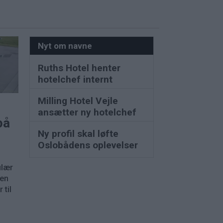
Nyt om navne
Ruths Hotel henter
hotelchef internt
Milling Hotel Vejle
ansætter ny hotelchef
på
Ny profil skal løfte
Oslobådens oplevelser
ulær
nen
 til