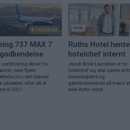
HOTEL
PREMIUM
eing 737 MAX 7
Ruths Hotel hente
k godkendelse
hotelchef internt
 certificering åbner for
Jacob Brink Lauridsen er ny
rancer, men flyets
hotelchef og skal samle drift
ættelse hos den største
medarbejdere og
 udsættes efter alt at
gæsteoplevelsen på tværs a
e til 2027.
hele Ruths Hotel.