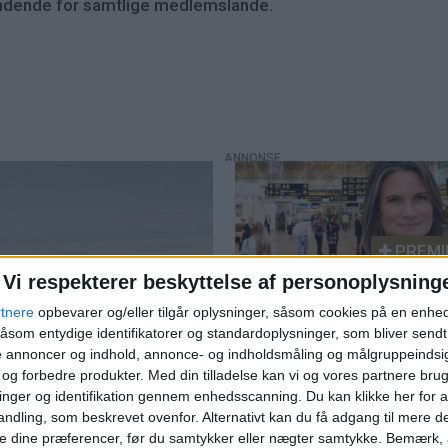
indende for samtlige medlemslande.
PREMI
Vi respekterer beskyttelse af personoplysning
Norwegian kritiserer
rtnere
opbevarer og/eller tilgår oplysninger, såsom cookies på en enhe
køerne på Kastrup - ka
åsom entydige identifikatorer og standardoplysninger, som bliver send
flytte trafik til Billund
de annoncer og indhold, annonce- og indholdsmåling og målgruppeinds
e og forbedre produkter.
Med din tilladelse kan vi og vores partnere bru
nger og identifikation gennem enhedsscanning. Du kan klikke her for a
ndling, som beskrevet ovenfor. Alternativt kan du få adgang til mere d
e dine præferencer, før du samtykker eller nægter samtykke. Bemærk, a