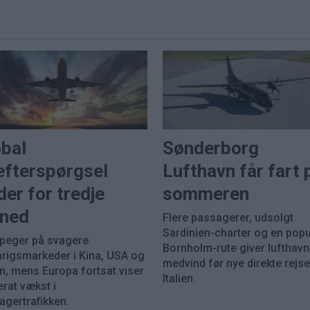
obal
Sønderborg
efterspørgsel
Lufthavn får fart 
der for tredje
sommeren
ned
Flere passagerer, udsolgt
Sardinien-charter og en pop
 peger på svagere
Bornholm-rute giver lufthav
nrigsmarkeder i Kina, USA og
medvind før nye direkte rejser
n, mens Europa fortsat viser
Italien.
rat vækst i
agertrafikken.