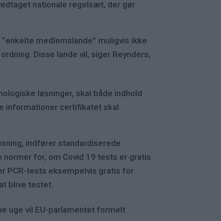
vedtaget nationale regelsæt, der gør
t ”enkelte medlemslande” muligvis ikke
 ordning. Disse lande vil, siger Reynders,
ologiske løsninger, skal både indhold
 informationer certifikatet skal
sning, indfører standardiserede
e normer for, om Covid 19 tests er gratis
er PCR-tests eksempelvis gratis for
t blive testet.
nne uge vil EU-parlamentet formelt