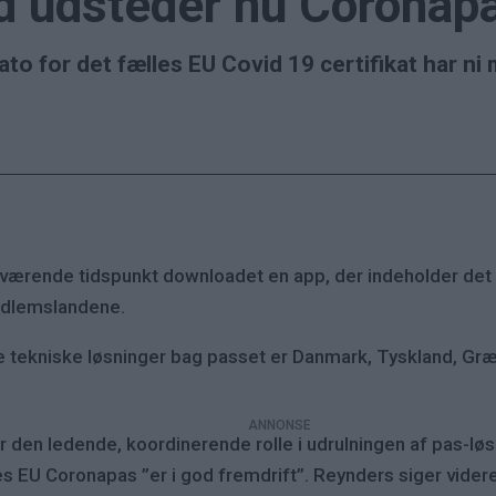
nd udsteder nu Coronap
tdato for det fælles EU Covid 19 certifikat har
værende tidspunkt downloadet en app, der indeholder det 
edlemslandene.
 tekniske løsninger bag passet er Danmark, Tyskland, Græk
en ledende, koordinerende rolle i udrulningen af pas-løsn
 EU Coronapas ”er i god fremdrift”. Reynders siger videre,