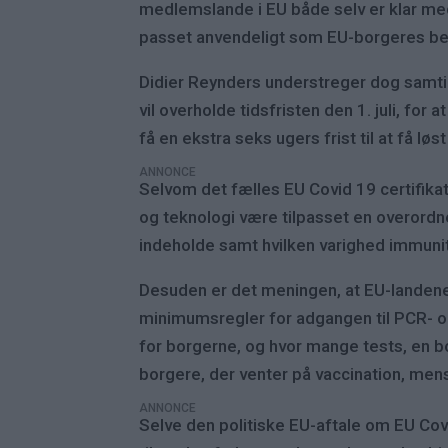
medlemslande i EU både selv er klar med
passet anvendeligt som EU-borgeres bevis
Didier Reynders understreger dog samtid
vil overholde tidsfristen den 1. juli, fo
få en ekstra seks ugers frist til at få lø
ANNONCE
Selvom det fælles EU Covid 19 certifika
og teknologi være tilpasset en overordne
indeholde samt hvilken varighed immunite
Desuden er det meningen, at EU-landene
minimumsregler for adgangen til PCR- og 
for borgerne, og hvor mange tests, en b
borgere, der venter på vaccination, mens 
ANNONCE
Selve den politiske EU-aftale om EU Covi