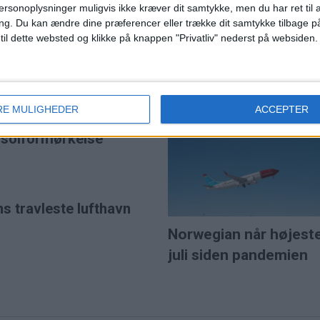
ersonoplysninger muligvis ikke kræver dit samtykke, men du har ret til 
ng.
Du kan ændre dine præferencer eller trække dit samtykke tilbage på
 til dette websted og klikke på knappen "Privatliv" nederst på websiden.
 efter budkamp
SAS var Europas mes
punktlige flyselskab i j
et for 5,7 milliarder pund
RE MULIGHEDER
ACCEPTER
e lavprisselskab.
l solformørkelse
ns travleste lufthavn
Norwegian når højest
juli siden pandemien