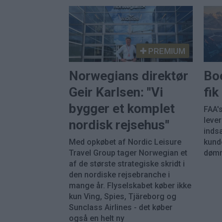
PREMIUM
Norwegians direktør
Bo
Geir Karlsen: "Vi
fi
bygger et komplet
FAA's
leve
nordisk rejsehus"
inds
Med opkøbet af Nordic Leisure
kunde
Travel Group tager Norwegian et
dømm
af de største strategiske skridt i
den nordiske rejsebranche i
mange år. Flyselskabet køber ikke
kun Ving, Spies, Tjäreborg og
Sunclass Airlines - det køber
også en helt ny