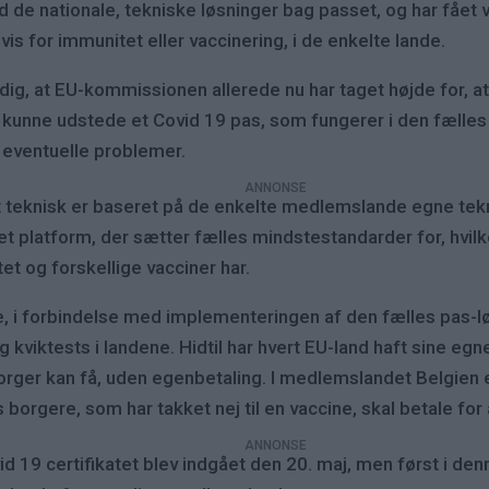
 de nationale, tekniske løsninger bag passet, og har fået 
 for immunitet eller vaccinering, i de enkelte lande.
ig, at EU-kommissionen allerede nu har taget højde for, a
r at kunne udstede et Covid 19 pas, som fungerer i den fælles
st eventuelle problemer.
t teknisk er baseret på de enkelte medlemslande egne tekn
t platform, der sætter fælles mindstestandarder for, hvilke
t og forskellige vacciner har.
, i forbindelse med implementeringen af den fælles pas-lø
kviktests i landene. Hidtil har hvert EU-land haft sine egn
orger kan få, uden egenbetaling. I medlemslandet Belgien 
borgere, som har takket nej til en vaccine, skal betale for a
d 19 certifikatet blev indgået den 20. maj, men først i de