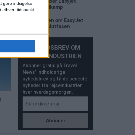
Apollo køber Easyjet
at gøre indsigelse
efter budkamp
 ethvert tidspunkt
Budstriden om EasyJet
går ind i slutfasen
t
uli
NYHEDSBREV OM
REJSEINDUSTRIEN
Abonner gratis på Travel
News’ indholdsrige
nyhedsbrev og få de seneste
nyheder fra rejseindustrien
hver hverdagsmorgen.
e