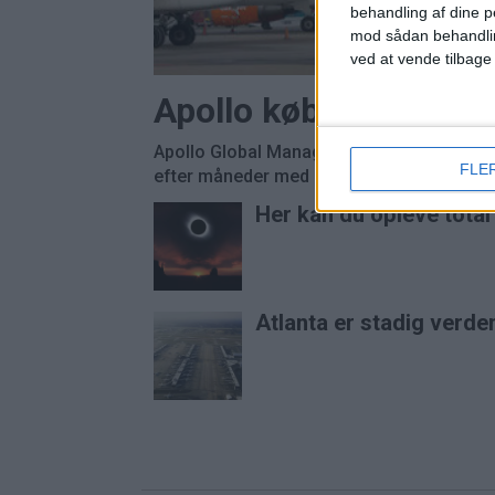
behandling af dine p
mod sådan behandli
ved at vende tilbage
Apollo køber Easyjet
Apollo Global Management overtager Easyj
FLE
efter måneder med budkamp om det britisk
Her kan du opleve tota
Atlanta er stadig verde