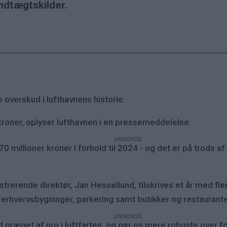
ndtægtskilder.
e overskud i lufthavnens historie.
kroner, oplyser lufthavnen i en pressemeddelelse.
 millioner kroner i forhold til 2024 - og det er på trods af
strerende direktør, Jan Hessellund, tilskrives et år med fl
af erhvervsbygninger, parkering samt butikker og restaurante
d præget af uro i luftfarten, og gør os mere robuste over fo