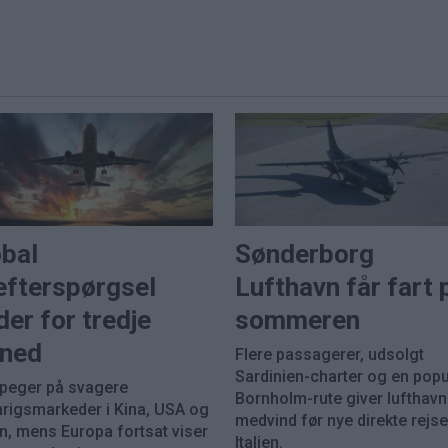
obal
Sønderborg
efterspørgsel
Lufthavn får fart 
der for tredje
sommeren
ned
Flere passagerer, udsolgt
Sardinien-charter og en pop
 peger på svagere
Bornholm-rute giver lufthav
nrigsmarkeder i Kina, USA og
medvind før nye direkte rejser
n, mens Europa fortsat viser
Italien.