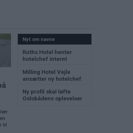
Nyt om navne
Ruths Hotel henter
hotelchef internt
Milling Hotel Vejle
ansætter ny hotelchef
på
Ny profil skal løfte
Oslobådens oplevelser
ulær
nen
 til