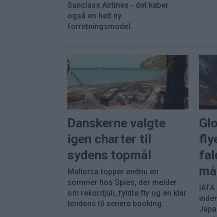
Sunclass Airlines - det køber
også en helt ny
forretningsmodel.
Danskerne valgte
Gl
igen charter til
fly
sydens topmål
fal
må
Mallorca topper endnu en
sommer hos Spies, der melder
IATA
om rekordjuli, fyldte fly og en klar
inde
tendens til senere booking.
Japa