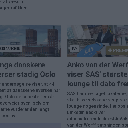
rat vækst i
agertrafikken.
JSEBRANCHEN
FLY
PREMI
nge danskere
Anko van der Wer
rser stadig Oslo
viser SAS' største
lounge til dato fr
 undersøgelse viser, at 44
ent af danskerne hverken har
SAS har overtaget lokalerne
gt Oslo de seneste fem år
skal blive selskabets største
 overvejer byen, selv om
lounge nogensinde. I et opsl
erne vurderer den langt
LinkedIn beskriver
positivt.
administrerende direktør An
van der Werff satsningen so