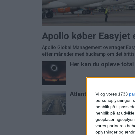
Apollo køber Easyjet
Apollo Global Management overtager Easyj
efter måneder med budkamp om det britisk
Her kan du opleve tota
Atlanta er stadig verde
Vi og vores 1733
pa
personoplysninger, s
henblik på tilpasse
henblik på at udvikl
geoplaceringsoplysni
vores partneres beha
oplysninger og ændr