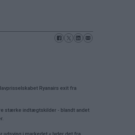
 lavprisselskabet Ryanairs exit fra
ere stærke indtægtskilder - blandt andet
r.
r udsving i markedet,« lyder det fra