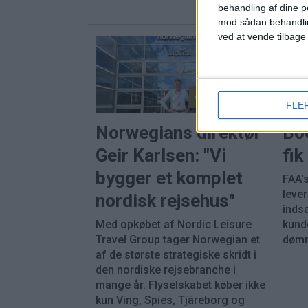
behandling af dine p
mod sådan behandli
ved at vende tilbage
PREMIUM
FLE
Norwegians direktør
Bo
Geir Karlsen: "Vi
fi
bygger et komplet
FAA's
leve
nordisk rejsehus"
inds
Med opkøbet af Nordic Leisure
kunde
Travel Group tager Norwegian et
dømm
af de største strategiske skridt i
den nordiske rejsebranche i
mange år. Flyselskabet køber ikke
kun Ving, Spies, Tjäreborg og