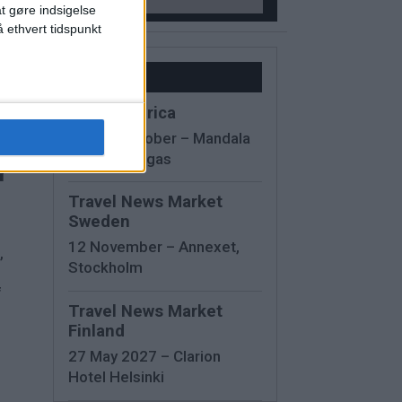
at gøre indsigelse
 ethvert tidspunkt
Kalender
IMEX America
13 - 15 October – Mandala
Bay, Las Vegas
r
Travel News Market
Sweden
12 November – Annexet,
,
Stockholm
f
Travel News Market
Finland
27 May 2027 – Clarion
Hotel Helsinki