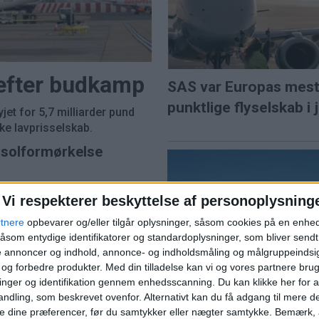
 efter budkamp
SAS var Europas mes
punktlige flyselskab i j
et for 5,7 milliarder pund
e lavprisselskab.
l solformørkelse
Vi respekterer beskyttelse af personoplysning
ns travleste lufthavn
rtnere
opbevarer og/eller tilgår oplysninger, såsom cookies på en enhe
åsom entydige identifikatorer og standardoplysninger, som bliver send
Norwegian når højest
de annoncer og indhold, annonce- og indholdsmåling og målgruppeinds
juli siden pandemien
e og forbedre produkter.
Med din tilladelse kan vi og vores partnere bru
nger og identifikation gennem enhedsscanning. Du kan klikke her for a
ndling, som beskrevet ovenfor. Alternativt kan du få adgang til mere d
e dine præferencer, før du samtykker eller nægter samtykke. Bemærk, a