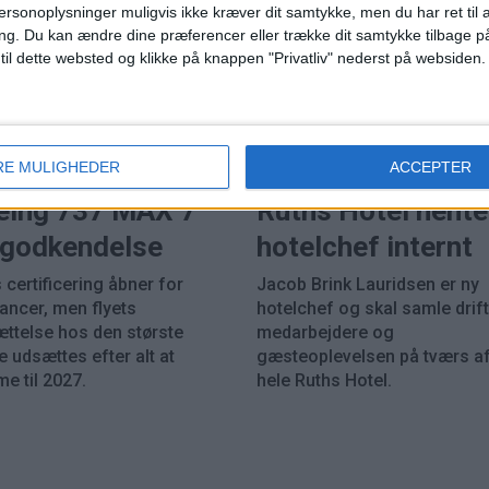
ersonoplysninger muligvis ikke kræver dit samtykke, men du har ret til 
ng.
Du kan ændre dine præferencer eller trække dit samtykke tilbage på
 til dette websted og klikke på knappen "Privatliv" nederst på websiden.
HOTEL
PREMIUM
RE MULIGHEDER
ACCEPTER
eing 737 MAX 7
Ruths Hotel hente
k godkendelse
hotelchef internt
 certificering åbner for
Jacob Brink Lauridsen er ny
rancer, men flyets
hotelchef og skal samle drift
ættelse hos den største
medarbejdere og
 udsættes efter alt at
gæsteoplevelsen på tværs a
e til 2027.
hele Ruths Hotel.