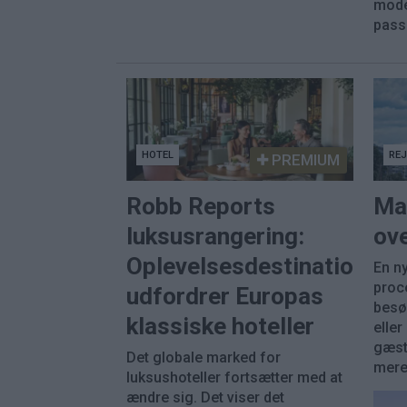
mode
pass
HOTEL
RE
PREMIUM
Robb Reports
Ma
luksusrangering:
ove
Oplevelsesdestinationer
En ny
proc
udfordrer Europas
besø
klassiske hoteller
eller
gæst
Det globale marked for
mere 
luksushoteller fortsætter med at
ændre sig. Det viser det