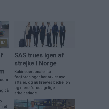
UM
ff
SAS trues igen af
strejke i Norge
em
Kabinepersonale i to
fagforeninger har afvist nye
, som
aftaler, og nu kræves bedre løn
og mere forudsigelige
ag på
arbejdsdage.
ko
m et