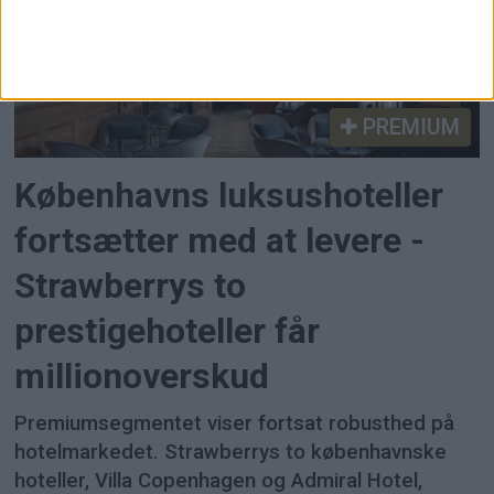
PREMIUM
Københavns luksushoteller
fortsætter med at levere -
Strawberrys to
prestigehoteller får
millionoverskud
Premiumsegmentet viser fortsat robusthed på
hotelmarkedet. Strawberrys to københavnske
hoteller, Villa Copenhagen og Admiral Hotel,