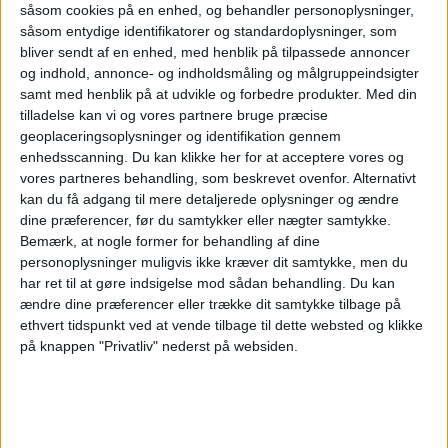
såsom cookies på en enhed, og behandler personoplysninger,
såsom entydige identifikatorer og standardoplysninger, som
Da din bil er det primære “værktøj” til denne
bliver sendt af en enhed, med henblik på tilpassede annoncer
rejse, skal du sørge for, at du tjekker alle
og indhold, annonce- og indholdsmåling og målgruppeindsigter
samt med henblik på at udvikle og forbedre produkter.
Med din
andre steder, ned til motorkomponenterne,
tilladelse kan vi og vores partnere bruge præcise
drivaggregatets dele og endda bilens
geoplaceringsoplysninger og identifikation gennem
enhedsscanning. Du kan klikke her for at acceptere vores og
sensorer og filtre. Når du bekræfter, at alt er
vores partneres behandling, som beskrevet ovenfor. Alternativt
på plads, så fortsæt med anden planlægning.
kan du få adgang til mere detaljerede oplysninger og ændre
dine præferencer, før du samtykker eller nægter samtykke.
Bemærk, at nogle former for behandling af dine
3. Tag reservedele med og gør-
personoplysninger muligvis ikke kræver dit samtykke, men du
har ret til at gøre indsigelse mod sådan behandling.
Du kan
det-selv-værktøj
ændre dine præferencer eller trække dit samtykke tilbage på
ethvert tidspunkt ved at vende tilbage til dette websted og klikke
Man kan ikke stole fuldt ud på biler, de kan
på knappen "Privatliv" nederst på websiden.
stadig gå i stykker selv efter en ordentlig
kontrol. Så rejs med reservedele (mest især
reservedæk) og nogle DIY autoværktøjer. Du