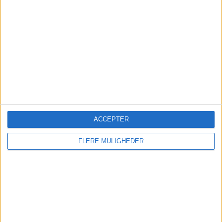
Boeing 737 MAX 7 fik
godkendelse
FAA's certificering åbner for leverancer, men
flyets indsættelse hos den største kunde
udsættes efter alt at dømme til 2027.
ACCEPTER
FLERE MULIGHEDER
HOTEL
Ruths Hotel henter hotelchef
internt