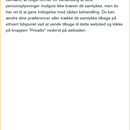
personoplysninger muligvis ikke kræver dit samtykke, men du
Grand Travel Award flytter til
har ret til at gøre indsigelse mod sådan behandling.
Du kan
ændre dine præferencer eller trække dit samtykke tilbage på
Gasometer i 2027
ethvert tidspunkt ved at vende tilbage til dette websted og klikke
på knappen "Privatliv" nederst på websiden.
Svenske Grand Travel Award skifter arena. Den
22. april 2027 afholdes rejsebranchens gallafest
for første gang i The Dome i Gasometer, den nye
oplevelsesarena i Norra Djurgårdsstaden i
Stockholm.
PREMIUM