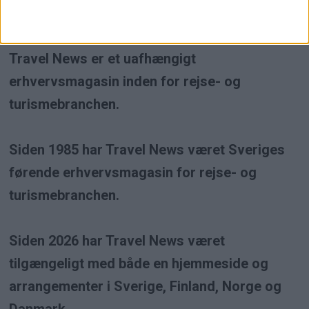
Högsta kreditvärdighet
Travel News er et uafhængigt
erhvervsmagasin inden for rejse- og
turismebranchen.
Siden 1985 har Travel News været Sveriges
førende erhvervsmagasin for rejse- og
turismebranchen.
Siden 2026 har Travel News været
tilgængeligt med både en hjemmeside og
arrangementer i Sverige, Finland, Norge og
Danmark.