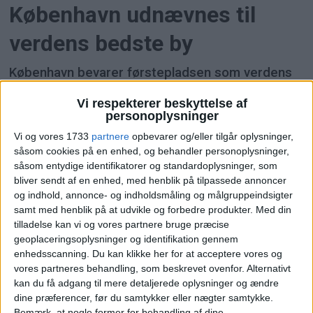
København udnævnes til
verdens bedste by
København bevarer førstepladsen som verdens
mest attraktive by at leve i. Det viser årets Global
Vi respekterer beskyttelse af
Liveability Index fra The Economist Intelligence
personoplysninger
Unit (EIU), som rangerer 173 byer ud fra blandt
Vi og vores 1733
partnere
opbevarer og/eller tilgår oplysninger,
andet tryghed, sundhedsvæsen, kultur, miljø,
såsom cookies på en enhed, og behandler personoplysninger,
uddannelse og infrastruktur.
såsom entydige identifikatorer og standardoplysninger, som
bliver sendt af en enhed, med henblik på tilpassede annoncer
og indhold, annonce- og indholdsmåling og målgruppeindsigter
samt med henblik på at udvikle og forbedre produkter.
Med din
tilladelse kan vi og vores partnere bruge præcise
geoplaceringsoplysninger og identifikation gennem
enhedsscanning. Du kan klikke her for at acceptere vores og
vores partneres behandling, som beskrevet ovenfor. Alternativt
kan du få adgang til mere detaljerede oplysninger og ændre
dine præferencer, før du samtykker eller nægter samtykke.
Bemærk, at nogle former for behandling af dine