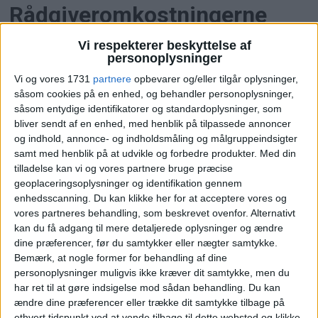
Rådgiveromkostningerne
løber løbsk i Spirit Airlines'
Vi respekterer beskyttelse af
personoplysninger
konkurs
Vi og vores 1731
partnere
opbevarer og/eller tilgår oplysninger,
såsom cookies på en enhed, og behandler personoplysninger,
Spirit Airlines' konkurs har allerede genereret
såsom entydige identifikatorer og standardoplysninger, som
rådgiveromkostninger på over 80 millioner dollar
bliver sendt af en enhed, med henblik på tilpassede annoncer
– og regningen fortsætter med at vokse.
og indhold, annonce- og indholdsmåling og målgruppeindsigter
samt med henblik på at udvikle og forbedre produkter.
Med din
tilladelse kan vi og vores partnere bruge præcise
geoplaceringsoplysninger og identifikation gennem
enhedsscanning. Du kan klikke her for at acceptere vores og
vores partneres behandling, som beskrevet ovenfor. Alternativt
kan du få adgang til mere detaljerede oplysninger og ændre
dine præferencer, før du samtykker eller nægter samtykke.
Bemærk, at nogle former for behandling af dine
personoplysninger muligvis ikke kræver dit samtykke, men du
har ret til at gøre indsigelse mod sådan behandling.
Du kan
ændre dine præferencer eller trække dit samtykke tilbage på
ethvert tidspunkt ved at vende tilbage til dette websted og klikke