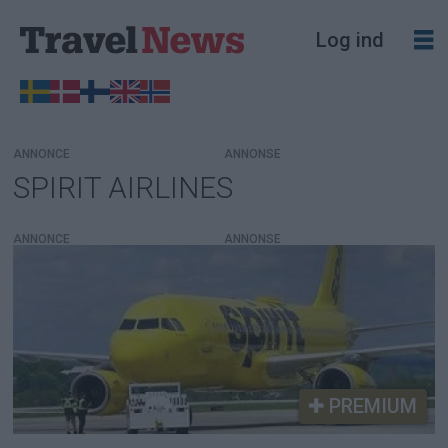
Log ind
ANNONCE
SPIRIT AIRLINES
Tag:
spirit
ANNONCE
airlines
PREMIUM