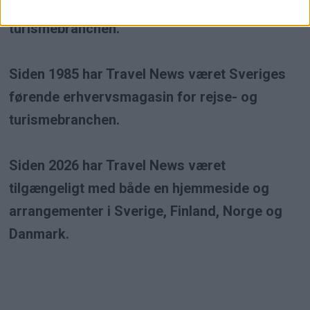
erhvervsmagasin inden for rejse- og
turismebranchen.
Siden 1985 har Travel News været Sveriges
førende erhvervsmagasin for rejse- og
turismebranchen.
Siden 2026 har Travel News været
tilgængeligt med både en hjemmeside og
arrangementer i Sverige, Finland, Norge og
Danmark.