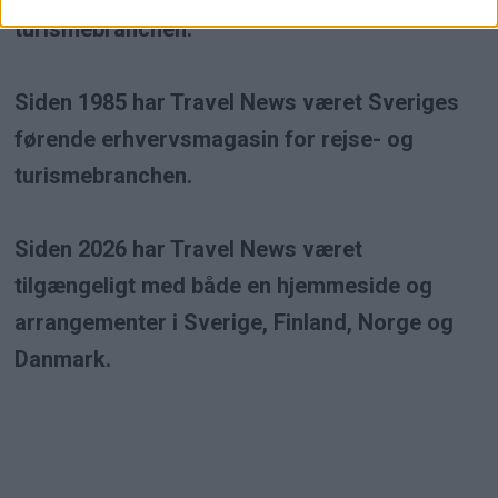
turismebranchen.
Siden 1985 har Travel News været Sveriges
førende erhvervsmagasin for rejse- og
turismebranchen.
Siden 2026 har Travel News været
tilgængeligt med både en hjemmeside og
arrangementer i Sverige, Finland, Norge og
Danmark.