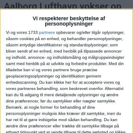
Aalborg Lufthavn vokser op
mod sommeren
Vi respekterer beskyttelse af
personoplysninger
Passagertallet steg 3,1 procent i maj, mens
Vi og vores 1733
partnere
opbevarer og/eller tilgår oplysninger,
chartertrafikken og ruterne til København og
såsom cookies på en enhed, og behandler personoplysninger,
såsom entydige identifikatorer og standardoplysninger, som
Amsterdam holdt efterspørgslen oppe.
bliver sendt af en enhed, med henblik på tilpassede annoncer
og indhold, annonce- og indholdsmåling og målgruppeindsigter
samt med henblik på at udvikle og forbedre produkter.
Med din
tilladelse kan vi og vores partnere bruge præcise
geoplaceringsoplysninger og identifikation gennem
enhedsscanning. Du kan klikke her for at acceptere vores og
vores partneres behandling, som beskrevet ovenfor. Alternativt
kan du få adgang til mere detaljerede oplysninger og ændre
dine præferencer, før du samtykker eller nægter samtykke.
Bemærk, at nogle former for behandling af dine
personoplysninger muligvis ikke kræver dit samtykke, men du
Aalborg åbner ny charterrute
har ret til at gøre indsigelse mod sådan behandling.
Du kan
ændre dine præferencer eller trække dit samtykke tilbage på
ethvert tidspunkt ved at vende tilbage til dette websted og klikke