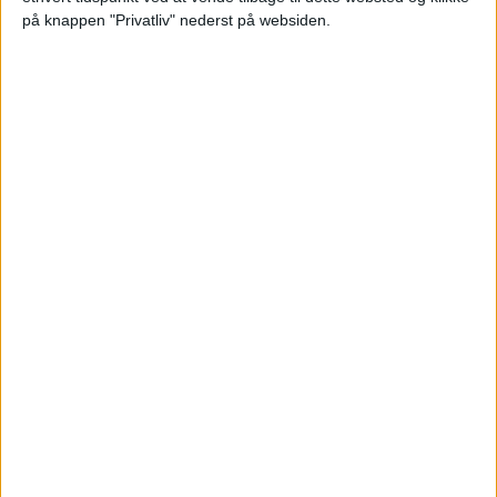
til Albanien
på knappen "Privatliv" nederst på websiden.
Apollo Rejser har indviet den nye rute fra Aalborg
til Saranda, som giver nordjyder direkte adgang
til sol, strande og middelhavsstemning.
ANNONCE
ANNONCE
ANNONCE