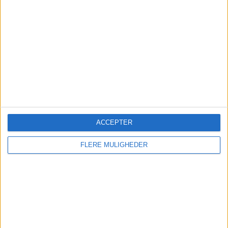
Global flyefterspørgsel falder
for tredje måned
IATA peger på svagere indenrigsmarkeder i Kina,
USA og Japan, mens Europa fortsat viser
moderat vækst i passagertrafikken.
ACCEPTER
FLERE MULIGHEDER
Sønderborg Lufthavn får fart
på sommeren