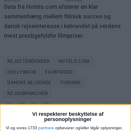
ANNONCE
Data fra Hotels.com afslører en klar
sammenhæng mellem filmisk succes og
dansk rejseinteresse i kølvandet på verdens
mest prestigefyldte filmpriser.
REJSETENDENSER
HOTELS.COM
HOLLYWOOD
FILMPRISER
DANSKE REJSENDE
TURISME
REJSEBRANCHEN
Vi respekterer beskyttelse af
personoplysninger
ANNONCE
Vi og vores 1733
partnere
opbevarer og/eller tilgår oplysninger,