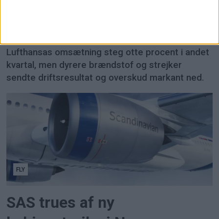
Brændstofpriser presser
Lufthansa trods vækst
Lufthansas omsætning steg otte procent i andet
kvartal, men dyrere brændstof og strejker
sendte driftsresultat og overskud markant ned.
FLY
SAS trues af ny