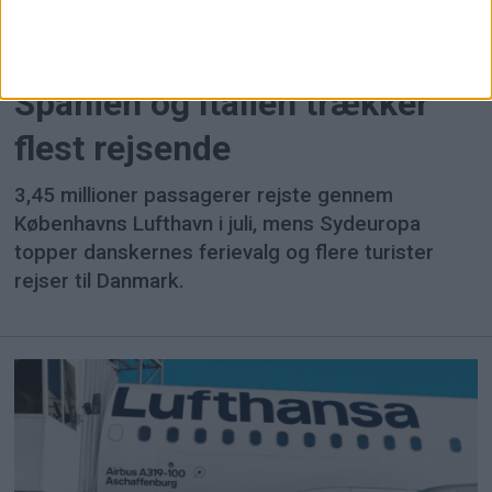
Spanien og Italien trækker
flest rejsende
3,45 millioner passagerer rejste gennem
Københavns Lufthavn i juli, mens Sydeuropa
topper danskernes ferievalg og flere turister
rejser til Danmark.