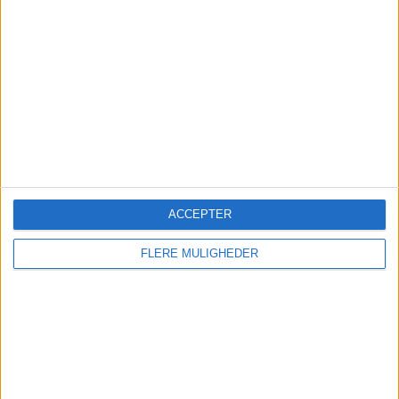
Danskerne valgte igen
charter til sydens topmål
Mallorca topper endnu en sommer hos Spies, der
ACCEPTER
melder om rekordjuli, fyldte fly og en klar
tendens til senere booking.
FLERE MULIGHEDER