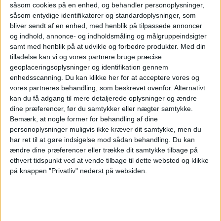
såsom cookies på en enhed, og behandler personoplysninger,
– Nu kan vi fokusere på slutspurten i forhold
såsom entydige identifikatorer og standardoplysninger, som
bliver sendt af en enhed, med henblik på tilpassede annoncer
til at få terminalen helt klar og afslutte
og indhold, annonce- og indholdsmåling og målgruppeindsigter
arbejdet med landingsbanen, så alt er på
samt med henblik på at udvikle og forbedre produkter.
Med din
tilladelse kan vi og vores partnere bruge præcise
plads til den store åbning af den nye
geoplaceringsoplysninger og identifikation gennem
internationale lufthavn den 28. november,
enhedsscanning. Du kan klikke her for at acceptere vores og
vores partneres behandling, som beskrevet ovenfor. Alternativt
skriver han.
kan du få adgang til mere detaljerede oplysninger og ændre
dine præferencer, før du samtykker eller nægter samtykke.
Bemærk, at nogle former for behandling af dine
Han beklager samtidig de gener, som
personoplysninger muligvis ikke kræver dit samtykke, men du
suspenderingen har medført for passagerer
har ret til at gøre indsigelse mod sådan behandling.
Du kan
ændre dine præferencer eller trække dit samtykke tilbage på
og lufthavnens kunder.
ethvert tidspunkt ved at vende tilbage til dette websted og klikke
på knappen "Privatliv" nederst på websiden.
NYHEDER
LUFTHAVNE
FLY