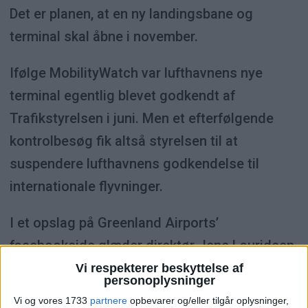
Det er planen, at en ny landingsbane og
terminal skal åbne i november.
Ifølge MobilityWatch var lufthavnens nye
terminal egentlig blevet godkendt af
Trafikstyrelsen i juni. Men et efterfølgende
kontrolbesøg fik altså styrelsen til at
suspendere lufthavnens godkendelse til
internationale flyvninger.
I et opslag på Greenland Airports’
facebookside glæder direktør Jens Lauridsen
sig over, at lufthavnen bestod det seneste
Vi respekterer beskyttelse af
personoplysninger
kontrolbesøg.
Vi og vores 1733
partnere
opbevarer og/eller tilgår oplysninger,