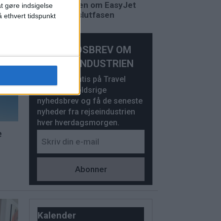
Budstriden om EasyJet
at gøre indsigelse
går ind i slutfasen
 ethvert tidspunkt
t
uli
NYHEDSBREV OM
REJSEINDUSTRIEN
Abonner gratis på Travel
News’ indholdsrige
nyhedsbrev og få de seneste
nyheder fra rejseindustrien
hver hverdagsmorgen.
e
Kalender