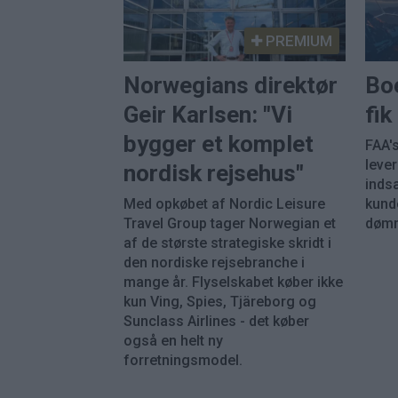
PREMIUM
Norwegians direktør
Bo
Geir Karlsen: "Vi
fi
bygger et komplet
FAA's
leve
nordisk rejsehus"
inds
Med opkøbet af Nordic Leisure
kunde
Travel Group tager Norwegian et
dømm
af de største strategiske skridt i
den nordiske rejsebranche i
mange år. Flyselskabet køber ikke
kun Ving, Spies, Tjäreborg og
Sunclass Airlines - det køber
også en helt ny
forretningsmodel.