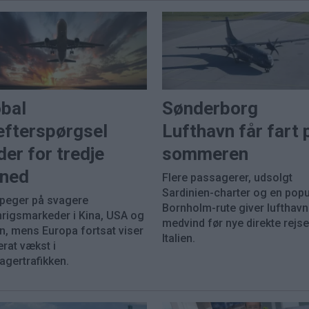
obal
Sønderborg
efterspørgsel
Lufthavn får fart 
der for tredje
sommeren
ned
Flere passagerer, udsolgt
Sardinien-charter og en pop
 peger på svagere
Bornholm-rute giver lufthav
nrigsmarkeder i Kina, USA og
medvind før nye direkte rejser
n, mens Europa fortsat viser
Italien.
rat vækst i
agertrafikken.