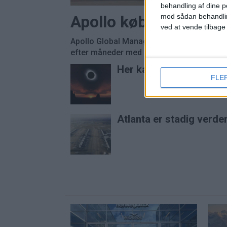
behandling af dine p
Apollo køber Easyjet
mod sådan behandli
ved at vende tilbage
Apollo Global Management overtager Easyj
efter måneder med budkamp om det britisk
Her kan du opleve tota
FLE
Atlanta er stadig verde