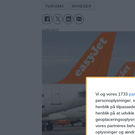
TURISME
NYHEDER
ANNONCE
Vi og vores 1733
pa
personoplysninger, s
henblik på tilpasse
henblik på at udvikl
geoplaceringsoplysni
vores partneres beha
oplysninger og ændr