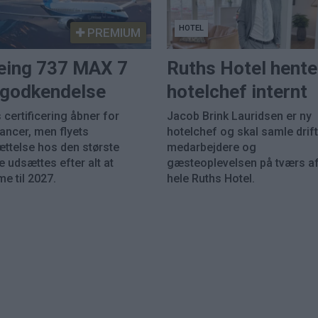
HOTEL
PREMIUM
eing 737 MAX 7
Ruths Hotel hente
k godkendelse
hotelchef internt
 certificering åbner for
Jacob Brink Lauridsen er ny
rancer, men flyets
hotelchef og skal samle drift
ættelse hos den største
medarbejdere og
 udsættes efter alt at
gæsteoplevelsen på tværs a
e til 2027.
hele Ruths Hotel.