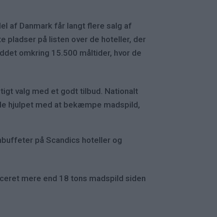
del af Danmark får langt flere salg af
 pladser på listen over de hoteller, der
eddet omkring 15.500 måltider, hvor de
igt valg med et godt tilbud. Nationalt
måde hjulpet med at bekæmpe madspild,
uffeter på Scandics hoteller og
eret mere end 18 tons madspild siden