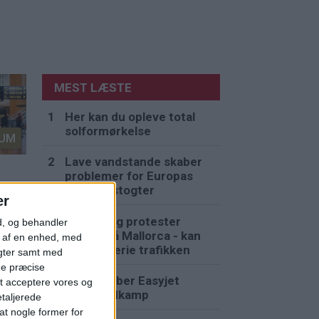
MEST LÆSTE
Her kan du opleve total
solformørkelse
UM
Lave vandstande skaber
problemer for Europas
flodkrydstogter
n
er
Strejke og protester
d, og behandler
venter på Mallorca - kan
t af en enhed, med
påvirke ferie trafikken
igter samt med
ge præcise
Apollo køber Easyjet
t acceptere vores og
efter budkamp
etaljerede
t nogle former for