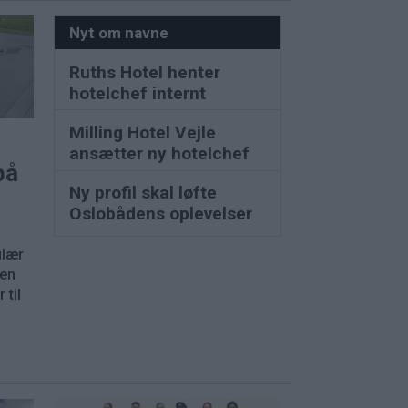
Nyt om navne
Ruths Hotel henter
hotelchef internt
Milling Hotel Vejle
ansætter ny hotelchef
på
Ny profil skal løfte
Oslobådens oplevelser
ulær
nen
 til