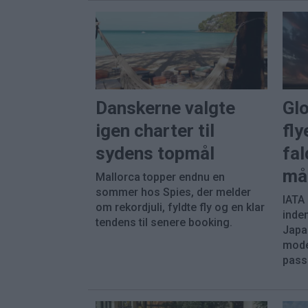
Danskerne valgte
Gl
igen charter til
fly
sydens topmål
fal
må
Mallorca topper endnu en
sommer hos Spies, der melder
IATA
om rekordjuli, fyldte fly og en klar
inde
tendens til senere booking.
Japa
mode
pass