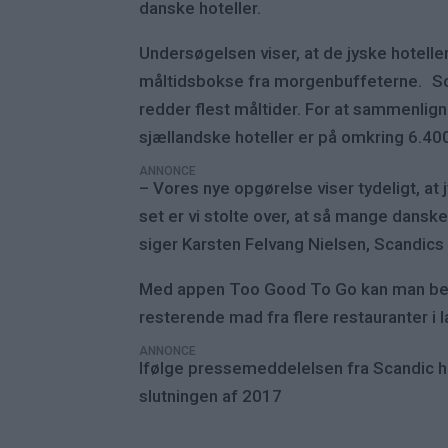
danske hoteller.
Undersøgelsen viser, at de jyske hoteller 
måltidsbokse fra morgenbuffeterne. Scan
redder flest måltider. For at sammenlign
sjællandske hoteller er på omkring 6.400
ANNONCE
– Vores nye opgørelse viser tydeligt, at
set er vi stolte over, at så mange dans
siger Karsten Felvang Nielsen, Scandics
Med appen Too Good To Go kan man best
resterende mad fra flere restauranter i l
ANNONCE
Ifølge pressemeddelelsen fra Scandic
slutningen af 2017