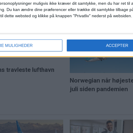
ersonoplysninger muligvis ikke kræver dit samtykke, men du har ret til 
 efter budkamp
ng.
Du kan ændre dine præferencer eller trække dit samtykke tilbage på
SAS var Europas mes
 til dette websted og klikke på knappen "Privatliv" nederst på websiden.
punktlige flyselskab i j
et for 5,7 milliarder pund
e lavprisselskab.
l solformørkelse
RE MULIGHEDER
ACCEPTER
ns travleste lufthavn
Norwegian når højest
juli siden pandemien