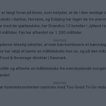
er langt foran på listen, som betyder, at de i den vestlige 
dic i Aarhus, Horsens, og Esbjerg har taget de tre øverste
e med de sjællandske, har Scandics 13 hoteller i Jylland r
 måltider. Fyn har afhentet ca. 1.200 måltider.
 jyderne virkelig udnytter, at man kan kombinere et bæredygt
kere har valgt at hente en måltidsboks hos os, og på den 
 Food & Beverage-direktør i Danmark.
ille og afhente en måltidsboks fra overskydende morgenb
andet.
 har hotelvirksomheden sammen med Too Good To Go reduc