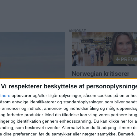
PREMI
Norwegian kritiserer
køerne på Kastrup - ka
Vi respekterer beskyttelse af personoplysning
flytte trafik til Billund
rtnere
opbevarer og/eller tilgår oplysninger, såsom cookies på en enhe
åsom entydige identifikatorer og standardoplysninger, som bliver send
de annoncer og indhold, annonce- og indholdsmåling og målgruppeinds
e og forbedre produkter.
Med din tilladelse kan vi og vores partnere bru
nger og identifikation gennem enhedsscanning. Du kan klikke her for a
ndling, som beskrevet ovenfor. Alternativt kan du få adgang til mere d
e dine præferencer, før du samtykker eller nægter samtykke. Bemærk, a