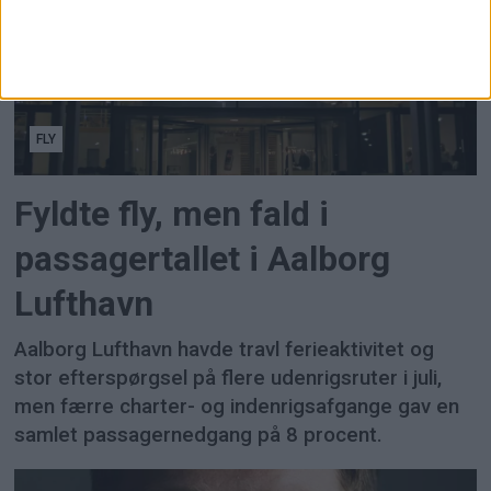
FLY
Fyldte fly, men fald i
passagertallet i Aalborg
Lufthavn
Aalborg Lufthavn havde travl ferieaktivitet og
stor efterspørgsel på flere udenrigsruter i juli,
men færre charter- og indenrigsafgange gav en
samlet passagernedgang på 8 procent.