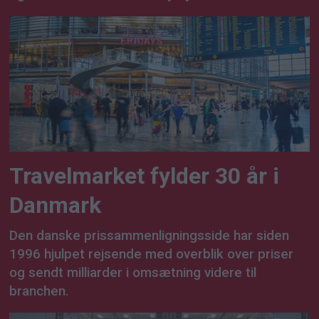
Travelmarket fylder 30 år i
Danmark
Den danske prissammenligningsside har siden
1996 hjulpet rejsende med overblik over priser
og sendt milliarder i omsætning videre til
branchen.