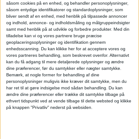
såsom cookies på en enhed, og behandler personoplysninger,
såsom entydige identifikatorer og standardoplysninger, som
Her kan du opleve
bliver sendt af en enhed, med henblik på tilpassede annoncer
og indhold, annonce- og indholdsmåling og målgruppeindsigter
samt med henblik på at udvikle og forbedre produkter.
Med din
total
tilladelse kan vi og vores partnere bruge præcise
geoplaceringsoplysninger og identifikation gennem
enhedsscanning. Du kan klikke her for at acceptere vores og
solformørkelse
vores partneres behandling, som beskrevet ovenfor. Alternativt
kan du få adgang til mere detaljerede oplysninger og ændre
dine præferencer, før du samtykker eller nægter samtykke.
Bemærk, at nogle former for behandling af dine
Den 12. august 2026 kan man opleve delvis
personoplysninger muligvis ikke kræver dit samtykke, men du
solformørkelse i Danmark, men tager man til
har ret til at gøre indsigelse mod sådan behandling.
Du kan
Spanien, Grønland eller Island, kan man opleve
ændre dine præferencer eller trække dit samtykke tilbage på
den totale solformørkelse, hvor solen for en kort
ethvert tidspunkt ved at vende tilbage til dette websted og klikke
på knappen "Privatliv" nederst på websiden.
stund forsvinder helt. Ifølge momondo rejser vi i
stigende grad efter store naturoplevelser, og
rejsesøgemaskinen guider her til 6 steder, hvor
dag bliver til nat.