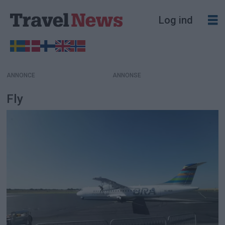
Log ind
ANNONCE
Fly