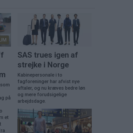
UM
ff
SAS trues igen af
strejke i Norge
em
Kabinepersonale i to
fagforeninger har afvist nye
, som
aftaler, og nu kræves bedre løn
og mere forudsigelige
ag på
arbejdsdage.
ko
m et
t
fra