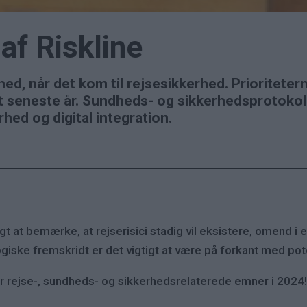
af Riskline
hed, når det kom til rejsesikkerhed. Prioritete
t seneste år. Sundheds- og sikkerhedsprotokolle
hed og digital integration.
t at bemærke, at rejserisici stadig vil eksistere, omend i
iske fremskridt er det vigtigt at være på forkant med poten
r rejse-, sundheds- og sikkerhedsrelaterede emner i 2024