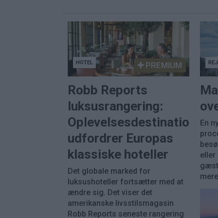
HOTEL
RE
PREMIUM
Robb Reports
Ma
luksusrangering:
ove
Oplevelsesdestinationer
En ny
proc
udfordrer Europas
besø
klassiske hoteller
eller
gæst
Det globale marked for
mere 
luksushoteller fortsætter med at
ændre sig. Det viser det
amerikanske livsstilsmagasin
Robb Reports seneste rangering