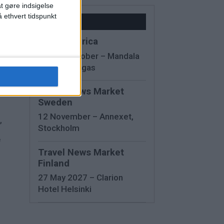
at gøre indsigelse
 ethvert tidspunkt
Kalender
IMEX America
13 - 15 October – Mandala
Bay, Las Vegas
r
Travel News Market
Sweden
12 November – Annexet,
,
Stockholm
f
Travel News Market
Finland
27 May 2027 – Clarion
Hotel Helsinki