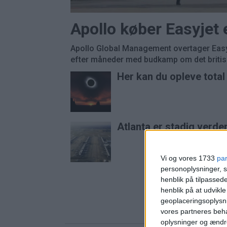
Apollo køber Easyjet
Apollo Global Management overtager Easyj
efter måneder med budkamp om det britisk
Her kan du opleve tota
Atlanta er stadig verde
Vi og vores 1733
pa
personoplysninger, s
henblik på tilpasse
henblik på at udvikl
geoplaceringsoplysni
vores partneres beha
oplysninger og ændr