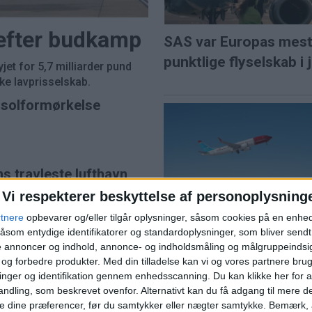
 efter budkamp
SAS var Europas mes
punktlige flyselskab i j
et for 5,7 milliarder pund
e lavprisselskab.
l solformørkelse
ns travleste lufthavn
Vi respekterer beskyttelse af personoplysning
Norwegian når højest
juli siden pandemien
rtnere
opbevarer og/eller tilgår oplysninger, såsom cookies på en enhe
åsom entydige identifikatorer og standardoplysninger, som bliver send
de annoncer og indhold, annonce- og indholdsmåling og målgruppeinds
e og forbedre produkter.
Med din tilladelse kan vi og vores partnere bru
nger og identifikation gennem enhedsscanning. Du kan klikke her for a
ndling, som beskrevet ovenfor. Alternativt kan du få adgang til mere d
e dine præferencer, før du samtykker eller nægter samtykke. Bemærk, a