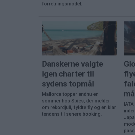
forretningsmodel.
Danskerne valgte
Gl
igen charter til
fly
sydens topmål
fal
må
Mallorca topper endnu en
sommer hos Spies, der melder
IATA
om rekordjuli, fyldte fly og en klar
inde
tendens til senere booking.
Japa
mode
pass