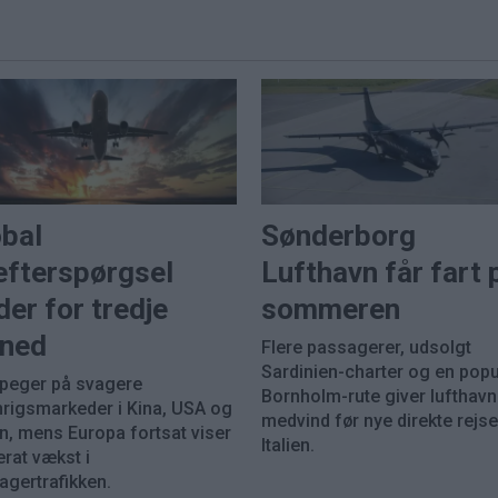
obal
Sønderborg
efterspørgsel
Lufthavn får fart 
der for tredje
sommeren
ned
Flere passagerer, udsolgt
Sardinien-charter og en pop
 peger på svagere
Bornholm-rute giver lufthav
nrigsmarkeder i Kina, USA og
medvind før nye direkte rejser
n, mens Europa fortsat viser
Italien.
rat vækst i
agertrafikken.