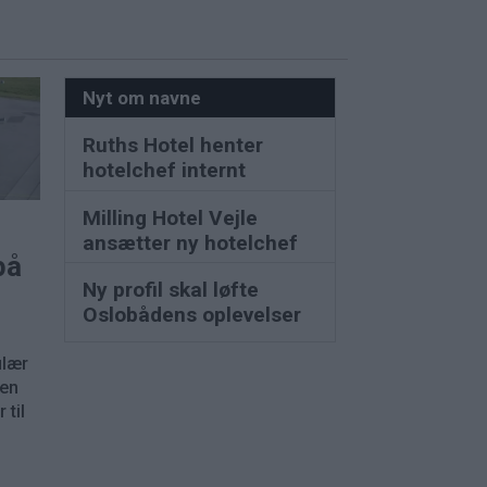
Nyt om navne
Ruths Hotel henter
hotelchef internt
Milling Hotel Vejle
ansætter ny hotelchef
på
Ny profil skal løfte
Oslobådens oplevelser
ulær
nen
 til