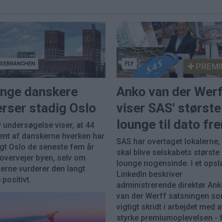
JSEBRANCHEN
FLY
PREMI
nge danskere
Anko van der Wer
rser stadig Oslo
viser SAS' største
lounge til dato fr
 undersøgelse viser, at 44
ent af danskerne hverken har
SAS har overtaget lokalerne
gt Oslo de seneste fem år
skal blive selskabets største
 overvejer byen, selv om
lounge nogensinde. I et opsl
erne vurderer den langt
LinkedIn beskriver
positivt.
administrerende direktør An
van der Werff satsningen so
vigtigt skridt i arbejdet med a
styrke premiumoplevelsen - 