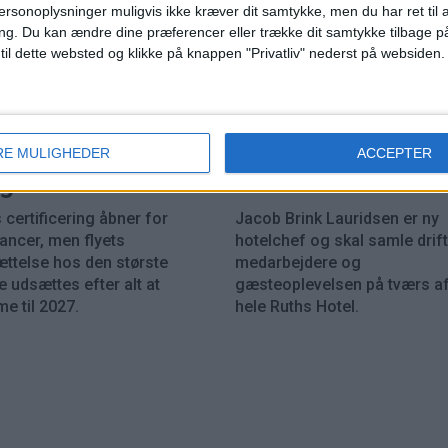
ersonoplysninger muligvis ikke kræver dit samtykke, men du har ret til 
ng.
Du kan ændre dine præferencer eller trække dit samtykke tilbage på
 til dette websted og klikke på knappen "Privatliv" nederst på websiden.
HOTEL
PREMIUM
eing 737 MAX 7
Ruths Hotel hente
RE MULIGHEDER
ACCEPTER
k godkendelse
hotelchef internt
 certificering åbner for
Jacob Brink Lauridsen er ny
rancer, men flyets
hotelchef og skal samle drift
ættelse hos den største
medarbejdere og
 udsættes efter alt at
gæsteoplevelsen på tværs a
e til 2027.
hele Ruths Hotel.