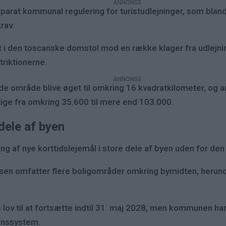
eparat kommunal regulering for turistudlejninger, som blan
rav.
t i den toscanske domstol mod en række klager fra udlejni
triktionerne.
e område blive øget til omkring 16 kvadratkilometer, og ant
stige fra omkring 35.600 til mere end 103.000.
dele af byen
ing af nye korttidslejemål i store dele af byen uden for
elsen omfatter flere boligområder omkring bymidten, heru
 lov til at fortsætte indtil 31. maj 2028, men kommunen har 
onssystem.