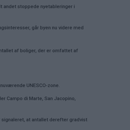
dt andet stoppede nyetableringer i
ngsinteresser, går byen nu videre med
allet af boliger, der er omfattet af
 den nuværende UNESCO-zone.
nder Campo di Marte, San Jacopino,
signaleret, at antallet derefter gradvist