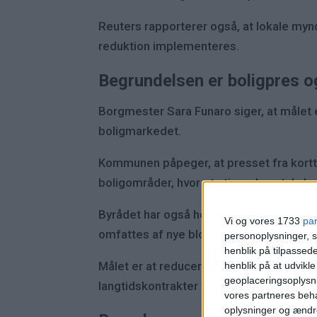
Reuters rapporterer også, at lokale mynd
reduktion implementeres.
Begrundelsen er boligpres o
Borgmester Sara Funaro siger, at målet
boligmarkedet.
Kommunen påpeger, at presset fra kortt
boligområder, hvor et stigende antal almi
Byrådet har også henvist til analyser, d
Vi og vores 1733
pa
omfattes af nye blokader.
personoplysninger, s
henblik på tilpasse
Målet er at reducere presset fra turisme,
henblik på at udvikl
geoplaceringsoplysni
langtidskontrakter frem for turistudlejni
vores partneres beha
oplysninger og ændr