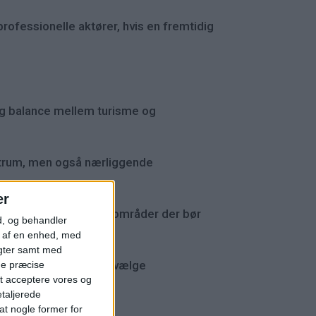
rofessionelle aktører, hvis en fremtidig
ig balance mellem turisme og
ntrum, men også nærliggende
er
t identificere, hvilke områder der bør
d, og behandler
t af en enhed, med
igter samt med
 flere udlejere til at vælge
ge præcise
t acceptere vores og
etaljerede
t nogle former for