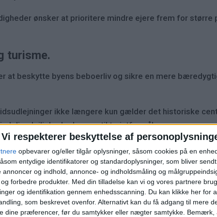
igheder ønsker at prioritere mindre ejere frem for større p
g turisme.
 er at beskytte byens beboerliv og sikre en mere bæredygt
idsudlejninger ikke længere kun gælder det historiske ce
ndelige lejligheder bruges til turistformål.
Vi respekterer beskyttelse af personoplysning
er er udført sammen med La Sapienza Universitet i Rom for a
rtnere
opbevarer og/eller tilgår oplysninger, såsom cookies på en enhe
åsom entydige identifikatorer og standardoplysninger, som bliver send
de annoncer og indhold, annonce- og indholdsmåling og målgruppeinds
 forhindre yderligere fordrivelse af fastboende og tilskynde
e og forbedre produkter.
Med din tilladelse kan vi og vores partnere bru
nger og identifikation gennem enhedsscanning. Du kan klikke her for a
ng.
ndling, som beskrevet ovenfor. Alternativt kan du få adgang til mere d
e dine præferencer, før du samtykker eller nægter samtykke. Bemærk, a