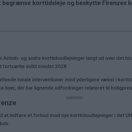
t begrænse korttidsleje og beskytte Firenzes 
e Airbnb- og andre korttidsudlejninger langt ud over det hi
at fortsætte indtil mindst 2028.
tende lokale interventioner mod yderligere vækst i korttids
byer, der har lignende udfordringer relateret til boligpre
irenze
en til at indføre et forbud mod nye korttidsudlejninger i de
bnb.