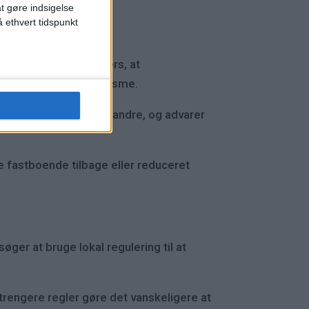
at gøre indsigelse
 ethvert tidspunkt
.
ence, fortæller Reuters, at
ationsbranchen og turisme.
rviceudbydere, blandt andre, og advarer
ere fastboende tilbage eller reduceret
øger at bruge lokal regulering til at
trengere regler gøre det vanskeligere at