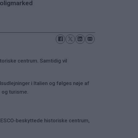
boligmarked
storiske centrum. Samtidig vil
udlejninger i Italien og følges nøje af
s og turisme.
t UNESCO-beskyttede historiske centrum,