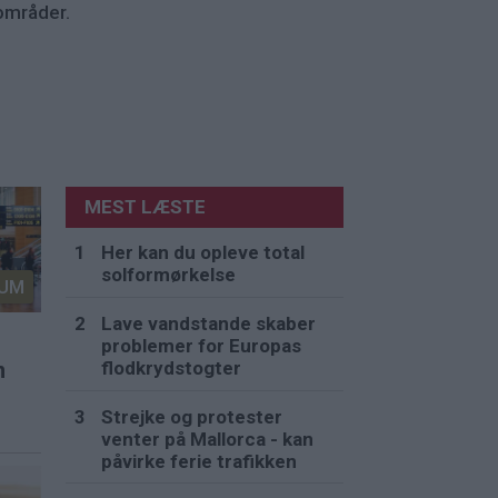
yområder.
MEST LÆSTE
Her kan du opleve total
solformørkelse
UM
Lave vandstande skaber
problemer for Europas
flodkrydstogter
n
Strejke og protester
venter på Mallorca - kan
påvirke ferie trafikken