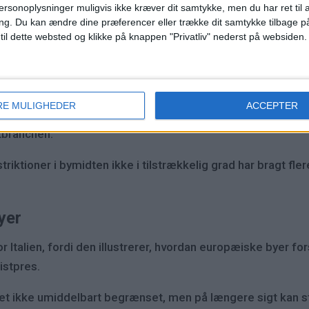
e restriktioner
ersonoplysninger muligvis ikke kræver dit samtykke, men du har ret til 
ng.
Du kan ændre dine præferencer eller trække dit samtykke tilbage på
altningerne rammer små ejere og den lokale turistindustri
 til dette websted og klikke på knappen "Privatliv" nederst på websiden.
gers Italy og administrerende direktør for Apartments Flor
må ejere og virksomheder relateret til hotel- og restaur
RE MULIGHEDER
ACCEPTER
r arbejde for rengøringsassistenter, teknikere og andre se
stbranchen.
striktioner i bymidten ikke i tilstrækkelig grad har bragt fl
yer
 Italien, fordi den illustrerer, hvordan europæiske byer fors
istpres.
tet ikke umiddelbart begrænset, men på længere sigt kan s