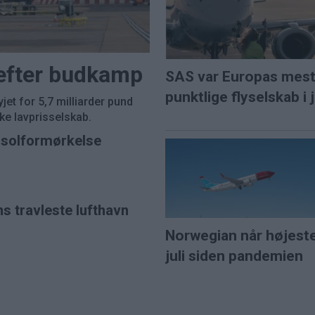
 efter budkamp
SAS var Europas mes
punktlige flyselskab i j
et for 5,7 milliarder pund
e lavprisselskab.
l solformørkelse
ns travleste lufthavn
Norwegian når højest
juli siden pandemien