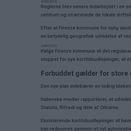
ANNONCE
Reglerne blev senere indarbejdet i en s
centrum og strammede de lokale driftsk
Efter at Firenze kommune for nylig vand
en betydelig geografisk udvidelse af res
ANNONCE
Ifølge Firenze kommune vil det regulered
stoppet for nye korttidsudlejninger, vil 
Forbuddet gælder for store 
Den nye plan indebærer en toårig bloker
Italienske medier rapporterer, at udvid
Statuto, Rifredi og dele af Oltrarno.
Eksisterende korttidsudlejninger vil have
kan reduceres gennem et nyt autorisati