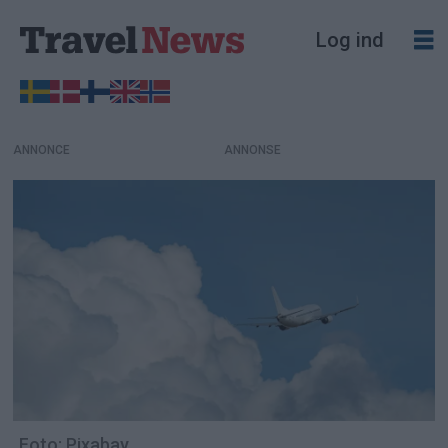
Log ind
ANNONCE
Foto: Pixabay