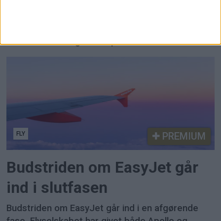
En ny undersøgelse viser, at 44 procent af
danskerne hverken har besøgt Oslo de seneste
fem år eller overvejer byen, selv om gæsterne
vurderer den langt mere positivt.
FLY
PREMIUM
Budstriden om EasyJet går
ind i slutfasen
Budstriden om EasyJet går ind i en afgørende