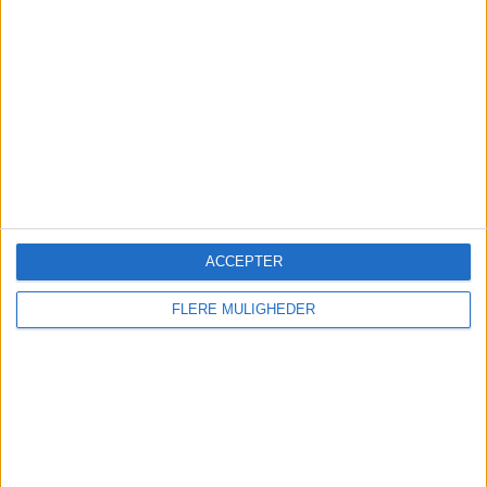
Karlsen: "Vi bygger et
komplet nordisk rejsehus"
MEST LÆSTE
Emirates udvider fra København efter
15 år
ACCEPTER
Ruths Hotel henter hotelchef internt
FLERE MULIGHEDER
Mange danskere overser stadig Oslo
Danskerne valgte igen charter til
sydens topmål
Anko van der Werff viser SAS' største