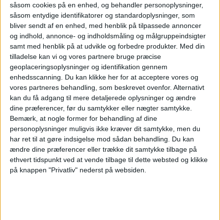
såsom cookies på en enhed, og behandler personoplysninger,
rystelse. Så er vi ekstra bevidste om at vælge
såsom entydige identifikatorer og standardoplysninger, som
højde, tidspunkt for servering, og hvornår vi vil
bliver sendt af en enhed, med henblik på tilpassede annoncer
og indhold, annonce- og indholdsmåling og målgruppeindsigter
have kabinen sikret og passagererne spændt
samt med henblik på at udvikle og forbedre produkter.
Med din
fast, siger Skatval.
tilladelse kan vi og vores partnere bruge præcise
geoplaceringsoplysninger og identifikation gennem
enhedsscanning. Du kan klikke her for at acceptere vores og
Han forsikrer, at piloter tager affære, når det
vores partneres behandling, som beskrevet ovenfor. Alternativt
kan du få adgang til mere detaljerede oplysninger og ændre
er nødvendigt.
dine præferencer, før du samtykker eller nægter samtykke.
Bemærk, at nogle former for behandling af dine
Nedtoner farerne
personoplysninger muligvis ikke kræver dit samtykke, men du
har ret til at gøre indsigelse mod sådan behandling.
Du kan
ændre dine præferencer eller trække dit samtykke tilbage på
"Vi, der arbejder i luftfarten, kender
ethvert tidspunkt ved at vende tilbage til dette websted og klikke
vejrmønstrene og topografien i Norge rigtig
på knappen "Privatliv" nederst på websiden.
godt. Gennem operationel erfaring,
operationelle vejrudsigter og specialiserede
værktøjer tilpasser vi flyvninger derefter,"