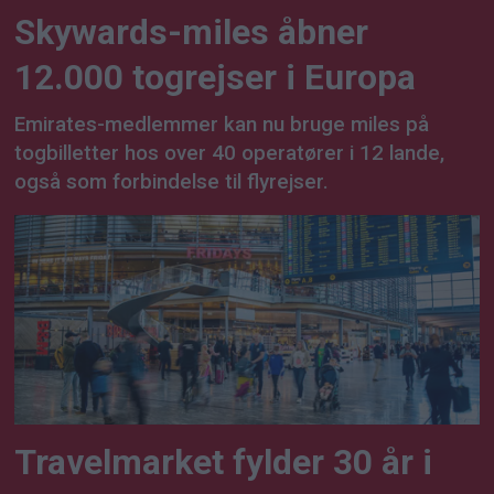
Skywards-miles åbner
12.000 togrejser i Europa
Emirates-medlemmer kan nu bruge miles på
togbilletter hos over 40 operatører i 12 lande,
også som forbindelse til flyrejser.
Travelmarket fylder 30 år i