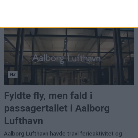
efter at fagforeningsmedlemmer har stemt nej til
mæglingsforslaget i årets
overenskomstforhandlinger.
FLY
Fyldte fly, men fald i
passagertallet i Aalborg
Lufthavn
Aalborg Lufthavn havde travl ferieaktivitet og