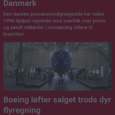
Danmark
Den danske prissammenligningsside har siden
1996 hjulpet rejsende med overblik over priser
og sendt milliarder i omsætning videre til
branchen.
Boeing løfter salget trods dyr
flyregning