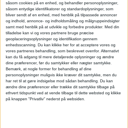
om det britiske lavprisselskab.
såsom cookies på en enhed, og behandler personoplysninger,
såsom entydige identifikatorer og standardoplysninger, som
Her kan du opleve total
bliver sendt af en enhed, med henblik på tilpassede annoncer
solformørkelse
og indhold, annonce- og indholdsmåling og målgruppeindsigter
samt med henblik på at udvikle og forbedre produkter.
Med din
tilladelse kan vi og vores partnere bruge præcise
geoplaceringsoplysninger og identifikation gennem
Atlanta er stadig verdens
enhedsscanning. Du kan klikke her for at acceptere vores og
travleste lufthavn
vores partneres behandling, som beskrevet ovenfor. Alternativt
kan du få adgang til mere detaljerede oplysninger og ændre
dine præferencer, før du samtykker eller nægter samtykke.
Bemærk, at nogle former for behandling af dine
personoplysninger muligvis ikke kræver dit samtykke, men du
har ret til at gøre indsigelse mod sådan behandling.
Du kan
ændre dine præferencer eller trække dit samtykke tilbage på
ethvert tidspunkt ved at vende tilbage til dette websted og klikke
på knappen "Privatliv" nederst på websiden.
PREMIUM