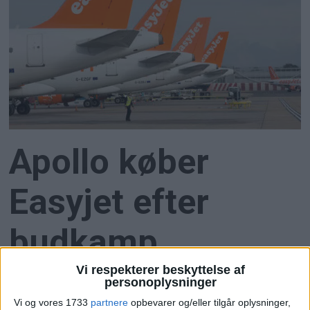
Apollo køber
Easyjet efter
budkamp
Vi respekterer beskyttelse af
Apollo Global Management overtager Easyjet for
personoplysninger
5,7 milliarder pund efter måneder med budkamp
Vi og vores 1733
partnere
opbevarer og/eller tilgår oplysninger,