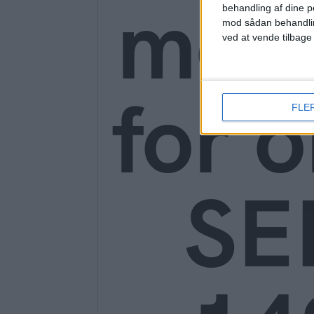
mon
behandling af dine p
mod sådan behandli
ved at vende tilbage
for o
FLE
SE