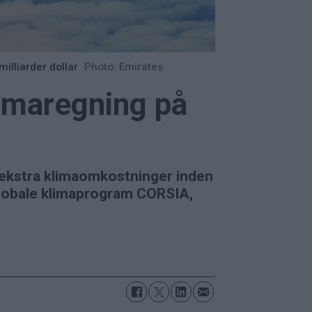
illiarder dollar
Photo: Emirates
limaregning på
r i ekstra klimaomkostninger inden
globale klimaprogram CORSIA,