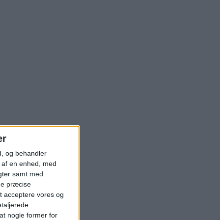
er
d, og behandler
t af en enhed, med
igter samt med
ge præcise
t acceptere vores og
etaljerede
t nogle former for