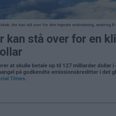
kab, der kan stå over for den højeste omkostning, omkring 8 m
r kan stå over for en k
ollar
erer at skulle betale op til 127 milliarder dolla
mangel på godkendte emissionskreditter i det 
cial Times
.