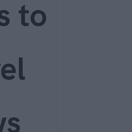
s to
el
ws