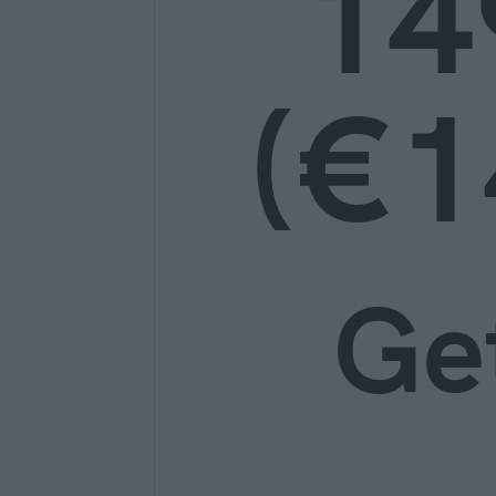
14
(€1
Ge