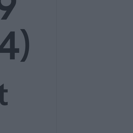
9
4)
t