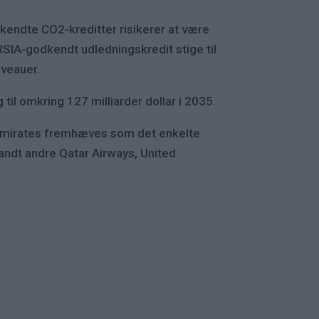
endte CO2-kreditter risikerer at være
SIA-godkendt udledningskredit stige til
iveauer.
til omkring 127 milliarder dollar i 2035.
 Emirates fremhæves som det enkelte
landt andre Qatar Airways, United