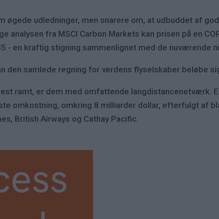
 øgede udledninger, men snarere om, at udbuddet af godk
ge analysen fra MSCI Carbon Markets kan prisen på en COR
2035 - en kraftig stigning sammenlignet med de nuværende n
 kan den samlede regning for verdens flyselskaber beløbe sig 
årdest ramt, er dem med omfattende langdistancenetværk.
ste omkostning, omkring 8 milliarder dollar, efterfulgt af b
ines, British Airways og Cathay Pacific.
cess