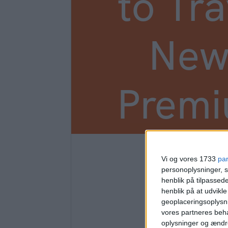
to Tra
New
Prem
3
Vi og vores 1733
pa
personoplysninger, s
henblik på tilpasse
henblik på at udvikl
geoplaceringsoplysni
vores partneres beha
oplysninger og ændr