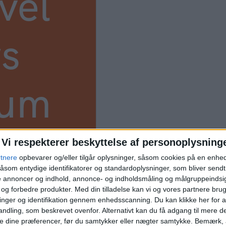
vel
s
ium
Vi respekterer beskyttelse af personoplysning
rtnere
opbevarer og/eller tilgår oplysninger, såsom cookies på en enhe
åsom entydige identifikatorer og standardoplysninger, som bliver send
de annoncer og indhold, annonce- og indholdsmåling og målgruppeinds
e og forbedre produkter.
Med din tilladelse kan vi og vores partnere bru
nger og identifikation gennem enhedsscanning. Du kan klikke her for a
ndling, som beskrevet ovenfor. Alternativt kan du få adgang til mere d
e dine præferencer, før du samtykker eller nægter samtykke. Bemærk, a