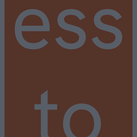
ess
to