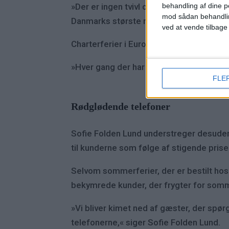
»Der er ingen tvivl om, at det har ændr
behandling af dine p
mod sådan behandli
Danmarks største rejsebureau, Spies Re
ved at vende tilbage
Charterferier i Europa står for 90 procen
»Hver gang der har været større urolighe
FLE
Rødglødende telefoner
Sofie Folden Lund understreger desuden,
til kunderne som følge af stigende prise
Selvom sommerferier, der er bestilt hos S
bekymrede kunder, der frygter for somm
»Vi bliver kimet ned af gæster, der spørg
telefonerne,« siger Sofie Folden Lund.