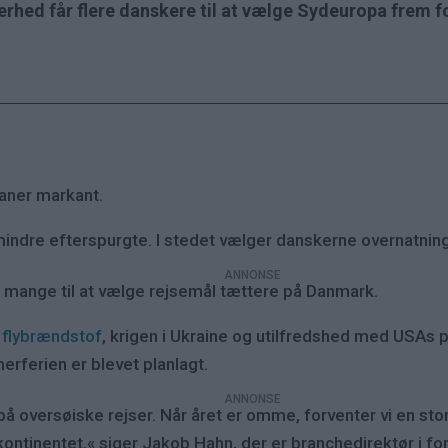
erhed får flere danskere til at vælge Sydeuropa frem 
aner markant.
t mindre efterspurgte. I stedet vælger danskerne overnatnin
t mange til at vælge rejsemål tættere på Danmark.
å flybrændstof
, krigen i Ukraine og utilfredshed med USAs 
erferien er blevet planlagt.
på oversøiske rejser. Når året er omme, forventer vi en stor
ontinentet,« siger Jakob Hahn, der er branchedirektør i fo