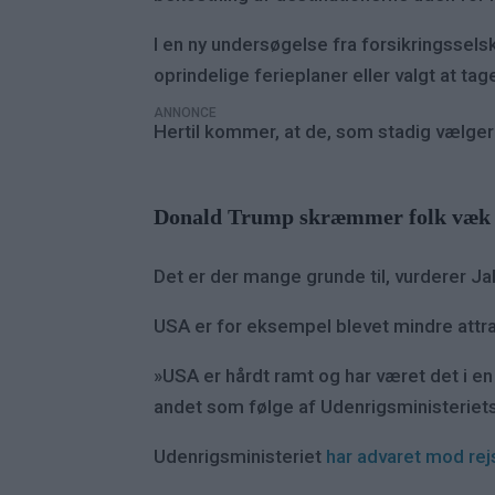
I en ny undersøgelse fra forsikringssel
oprindelige ferieplaner eller valgt at tag
ANNONCE
Hertil kommer, at de, som stadig vælger a
Donald Trump skræmmer folk væk
Det er der mange grunde til, vurderer J
USA er for eksempel blevet mindre attra
»USA er hårdt ramt og har været det i en
andet som følge af Udenrigsministeriets
Udenrigsministeriet
har advaret mod rej