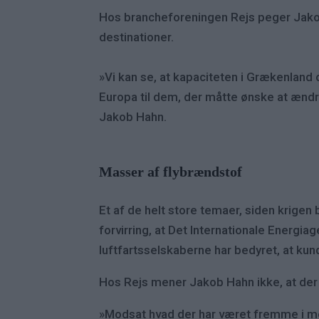
Hos brancheforeningen Rejs peger Jakob 
destinationer.
»Vi kan se, at kapaciteten i Grækenland 
Europa til dem, der måtte ønske at ændr
Jakob Hahn.
Masser af flybrændstof
Et af de helt store temaer, siden krigen 
forvirring, at Det Internationale Energia
luftfartsselskaberne har bedyret, at ku
Hos Rejs mener Jakob Hahn ikke, at der e
»Modsat hvad der har været fremme i med