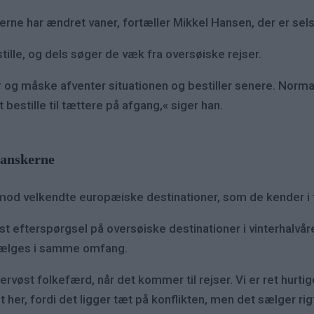
derne har ændret vaner, fortæller Mikkel Hansen, der er s
ille, og dels søger de væk fra oversøiske rejser.
 og måske afventer situationen og bestiller senere. Normalt 
 bestille til tættere på afgang,« siger han.
danskerne
 mod velkendte europæiske destinationer, som de kender i 
st efterspørgsel på oversøiske destinationer i vinterhalvå
t sælges i samme omfang.
ervøst folkefærd, når det kommer til rejser. Vi er ret hurt
t her, fordi det ligger tæt på konflikten, men det sælger ri