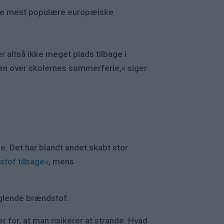
il de mest populære europæiske
r altså ikke meget plads tilbage i
hen over skolernes sommerferie,« siger
ne. Det har blandt andet skabt stor
stof tilbage«
, mens
anglende brændstof.
for, at man risikerer at strande. Hvad