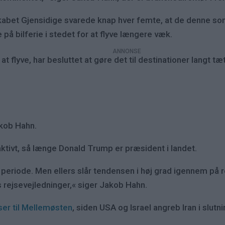
skabet Gjensidige svarede knap hver femte, at de denne s
e på bilferie i stedet for at flyve længere væk.
t flyve, har besluttet at gøre det til destinationer langt t
akob Hahn.
ktivt, så længe Donald Trump er præsident i landet.
 periode. Men ellers slår tendensen i høj grad igennem på r
 rejsevejledninger,« siger Jakob Hahn.
ser til Mellemøsten
, siden USA og Israel angreb Iran i slutn