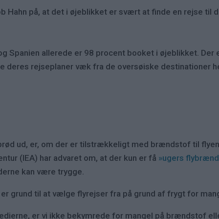
Hahn på, at det i øjeblikket er svært at finde en rejse t
og Spanien allerede er 98 procent booket i øjeblikket. Der e
e deres rejseplaner væk fra de oversøiske destinationer 
brød ud, er, om der er tilstrækkeligt med brændstof til flye
gentur (IEA) har advaret om, at der kun er få
»ugers flybrænd
nderne kan være trygge.
r grund til at vælge flyrejser fra på grund af frygt for m
ierne, er vi ikke bekymrede for mangel på brændstof eller 