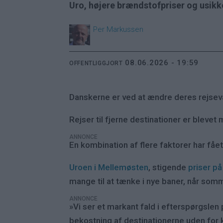
Uro, højere brændstofpriser og usikk
Per
Markussen
08.06.2026 - 19:59
OFFENTLIGGJORT
Danskerne er ved at ændre deres rejsev
Rejser til fjerne destinationer er bleve
ANNONCE
En kombination af flere faktorer har fåe
Uroen i Mellemøsten
, stigende
priser p
mange til at tænke i nye baner, når somm
ANNONCE
»Vi ser et markant fald i efterspørgslen 
bekostning af destinationerne uden for k