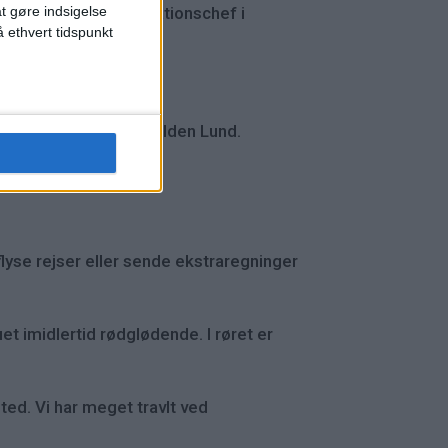
olden Lund, kommunikationschef i
at gøre indsigelse
 ethvert tidspunkt
uropa,« siger Sofie Folden Lund.
yse rejser eller sende ekstraregninger
et imidlertid rødglødende. I røret er
ted. Vi har meget travlt ved