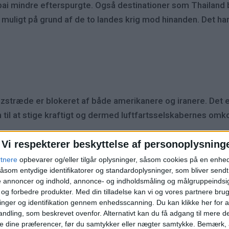
ai mindre efterspurgte. Også destinationer som Thailand bl
r muligt på grund af de to landes krig mod hinanden. Det ha
zstræde er blokeret af både amerikanere og iranere. Det e
n til at stige kraftigt og dermed luftfartsselskabernes omk
illetter til Asien.
Vi respekterer beskyttelse af personoplysning
rtnere
opbevarer og/eller tilgår oplysninger, såsom cookies på en enhe
mule i forhold til sidste år, men de mellemøstlige flyselska
åsom entydige identifikatorer og standardoplysninger, som bliver send
 Thailand for de samme penge, hvis man vælger et selskab
de annoncer og indhold, annonce- og indholdsmåling og målgruppeinds
e og forbedre produkter.
Med din tilladelse kan vi og vores partnere bru
dende til, at mange vælger lange ferierejser fra. Det er s
nger og identifikation gennem enhedsscanning. Du kan klikke her for a
ndling, som beskrevet ovenfor. Alternativt kan du få adgang til mere d
e dine præferencer, før du samtykker eller nægter samtykke. Bemærk, a