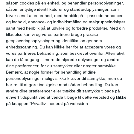
såsom cookies på en enhed, og behandler personoplysninger,
Apollo køber
såsom entydige identifikatorer og standardoplysninger, som
bliver sendt af en enhed, med henblik på tilpassede annoncer
og indhold, annonce- og indholdsmåling og målgruppeindsigter
Easyjet efter
samt med henblik på at udvikle og forbedre produkter.
Med din
tilladelse kan vi og vores partnere bruge præcise
geoplaceringsoplysninger og identifikation gennem
budkamp
enhedsscanning. Du kan klikke her for at acceptere vores og
vores partneres behandling, som beskrevet ovenfor. Alternativt
kan du få adgang til mere detaljerede oplysninger og ændre
Apollo Global Management overtager Easyjet for
dine præferencer, før du samtykker eller nægter samtykke.
5,7 milliarder pund efter måneder med budkamp
Bemærk, at nogle former for behandling af dine
personoplysninger muligvis ikke kræver dit samtykke, men du
om det britiske lavprisselskab.
har ret til at gøre indsigelse mod sådan behandling.
Du kan
Her kan du opleve total
ændre dine præferencer eller trække dit samtykke tilbage på
ethvert tidspunkt ved at vende tilbage til dette websted og klikke
solformørkelse
på knappen "Privatliv" nederst på websiden.
Atlanta er stadig verdens
travleste lufthavn