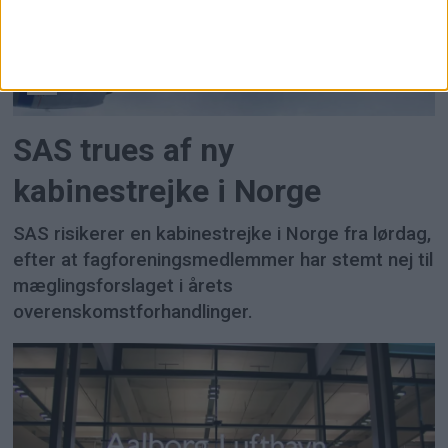
FLY
SAS trues af ny
kabinestrejke i Norge
SAS risikerer en kabinestrejke i Norge fra lørdag,
efter at fagforeningsmedlemmer har stemt nej til
mæglingsforslaget i årets
overenskomstforhandlinger.