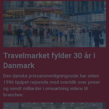
Travelmarket fylder 30 år i
Danmark
Den danske prissammenligningsside har siden
1996 hjulpet rejsende med overblik over priser
og sendt milliarder i omsætning videre til
branchen.