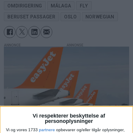
OMDIRIGERING
MÁLAGA
FLY
BERUSET PASSAGER
OSLO
NORWEGIAN
ANNONCE
Vi respekterer beskyttelse af
personoplysninger
Vi og vores 1733
partnere
opbevarer og/eller tilgår oplysninger,