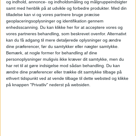
og indhold, annonce- og indholdsmåling og målgruppeindsigter
beslutningstagere, der aktivt søger nye
samt med henblik på at udvikle og forbedre produkter.
Med din
produkter, destinationer og partnere. Det er
tilladelse kan vi og vores partnere bruge præcise
geoplaceringsoplysninger og identifikation gennem
ganske enkelt det mest effektive sted at
enhedsscanning. Du kan klikke her for at acceptere vores og
vækste i Norden.
vores partneres behandling, som beskrevet ovenfor. Alternativt
kan du få adgang til mere detaljerede oplysninger og ændre
dine præferencer, før du samtykker eller nægter samtykke.
Bemærk, at nogle former for behandling af dine
personoplysninger muligvis ikke kræver dit samtykke, men du
har ret til at gøre indsigelse mod sådan behandling.
Du kan
ændre dine præferencer eller trække dit samtykke tilbage på
ethvert tidspunkt ved at vende tilbage til dette websted og klikke
på knappen "Privatliv" nederst på websiden.