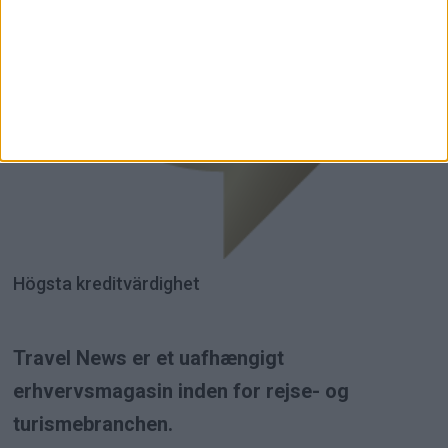
Högsta kreditvärdighet
Travel News er et uafhængigt
erhvervsmagasin inden for rejse- og
turismebranchen.