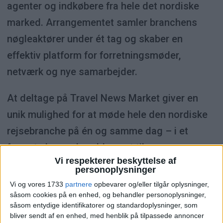
agenter og indkøbere fra hele det nordiske
marked. Arrangementet samler branchens
nøgleaktører under ét tag og skaber en
effektiv platform for forretningsmøder,
netværk og nye samarbejder.
At deltage på Travel News Market giver en
unik mulighed for at møde hele den nordiske
rejsebranche på én og samme dag – i et
format, der er skræddersyet til
Vi respekterer beskyttelse af
forretningsmøder og nye partnerskaber. Her
personoplysninger
bygger du relationer med relevante indkøbere,
Vi og vores 1733
partnere
opbevarer og/eller tilgår oplysninger,
styrker din tilstedeværelse på det nordiske
såsom cookies på en enhed, og behandler personoplysninger,
såsom entydige identifikatorer og standardoplysninger, som
marked og får direkte kontakt med
bliver sendt af en enhed, med henblik på tilpassede annoncer