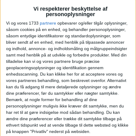
Berg-Hansen etablerer sig i
Vi respekterer beskyttelse af
personoplysninger
Sverige – vil blive førende i
Vi og vores 1733
partnere
opbevarer og/eller tilgår oplysninger,
Norden
såsom cookies på en enhed, og behandler personoplysninger,
såsom entydige identifikatorer og standardoplysninger, som
bliver sendt af en enhed, med henblik på tilpassede annoncer
Berg-Hansen tager sit første skridt uden for
og indhold, annonce- og indholdsmåling og målgruppeindsigter
Norge. Med etableringen i Stockholm og
samt med henblik på at udvikle og forbedre produkter.
Med din
ambitionen om at blive en førende nordisk aktør
tilladelse kan vi og vores partnere bruge præcise
investerer rejsebureauet i sin egenudviklede
geoplaceringsoplysninger og identifikation gennem
enhedsscanning. Du kan klikke her for at acceptere vores og
teknologi, fleksible prismodeller og lokale
vores partneres behandling, som beskrevet ovenfor. Alternativt
tilstedeværelse. Travel News har talt med
kan du få adgang til mere detaljerede oplysninger og ændre
administrerende direktør Per Arne Villadsen om
dine præferencer, før du samtykker eller nægter samtykke.
planerne. Skribent: Jan Henrik Ulvatne
Bemærk, at nogle former for behandling af dine
personoplysninger muligvis ikke kræver dit samtykke, men du
ANNONCE
har ret til at gøre indsigelse mod sådan behandling.
Du kan
ANNONCE
ændre dine præferencer eller trække dit samtykke tilbage på
ANNONCE
ethvert tidspunkt ved at vende tilbage til dette websted og klikke
på knappen "Privatliv" nederst på websiden.