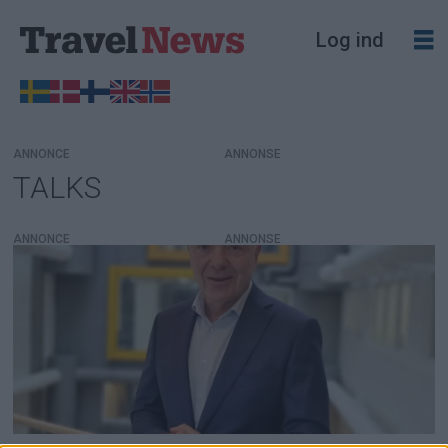
Log ind
ANNONCE
TALKS
Tag:
talks
ANNONCE