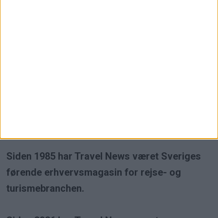
Högsta kreditvärdighet
Travel News er et uafhængigt
erhvervsmagasin inden for rejse- og
turismebranchen.
Siden 1985 har Travel News været Sveriges
førende erhvervsmagasin for rejse- og
turismebranchen.