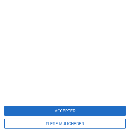
Chefredaktør: Camilla Jonsson
CVR-nummer: 5568135288
Cookies
Annoncer
Abonner
Kontakt
ACCEPTER
FLERE MULIGHEDER