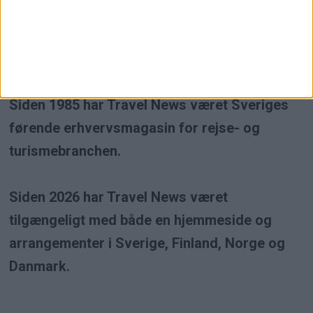
Travel News er et uafhængigt
erhvervsmagasin inden for rejse- og
turismebranchen.
Siden 1985 har Travel News været Sveriges
førende erhvervsmagasin for rejse- og
turismebranchen.
Siden 2026 har Travel News været
tilgængeligt med både en hjemmeside og
arrangementer i Sverige, Finland, Norge og
Danmark.