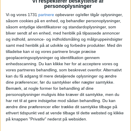
Vi respekterer beskyttelse af
Nyt kort advarer LGBTQ-
personoplysninger
Vi og vores 1731
partnere
opbevarer og/eller tilgår oplysninger,
rejsende i 91 lande
såsom cookies på en enhed, og behandler personoplysninger,
såsom entydige identifikatorer og standardoplysninger, som
Risklines LGBTQ-risikokort for 2026 peger på
bliver sendt af en enhed, med henblik på tilpassede annoncer
voksende restriktioner globalt, mens Vesteuropa
og indhold, annonce- og indholdsmåling og målgruppeindsigter
fortsat er den sikreste region for rejsende.
samt med henblik på at udvikle og forbedre produkter.
Med din
tilladelse kan vi og vores partnere bruge præcise
geoplaceringsoplysninger og identifikation gennem
ANNONCE
ANNONCE
enhedsscanning. Du kan klikke her for at acceptere vores og
ANNONCE
vores partneres behandling, som beskrevet ovenfor. Alternativt
kan du få adgang til mere detaljerede oplysninger og ændre
dine præferencer, før du samtykker eller nægter samtykke.
Bemærk, at nogle former for behandling af dine
personoplysninger muligvis ikke kræver dit samtykke, men du
har ret til at gøre indsigelse mod sådan behandling.
Du kan
ændre dine præferencer eller trække dit samtykke tilbage på
ethvert tidspunkt ved at vende tilbage til dette websted og klikke
på knappen "Privatliv" nederst på websiden.