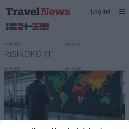
Log ind
ANNONCE
RISIKOKORT
Tag:
risikokort
ANNONCE