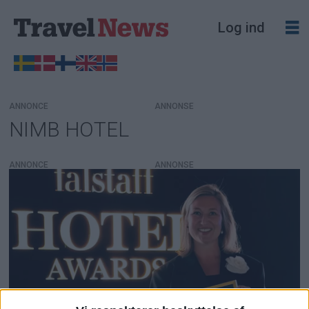
Log ind
ANNONCE
NIMB HOTEL
Tag:
nimb
ANNONCE
hotel