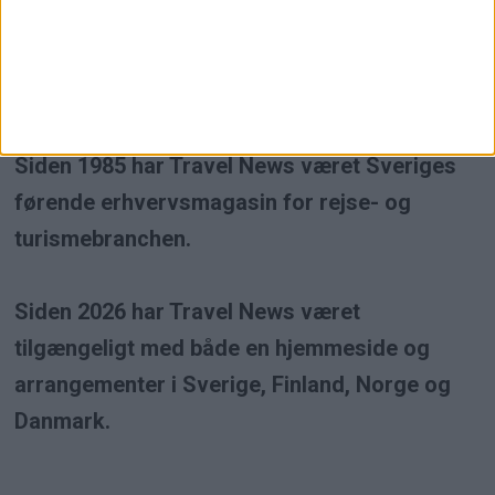
Travel News er et uafhængigt
erhvervsmagasin inden for rejse- og
turismebranchen.
Siden 1985 har Travel News været Sveriges
førende erhvervsmagasin for rejse- og
turismebranchen.
Siden 2026 har Travel News været
tilgængeligt med både en hjemmeside og
arrangementer i Sverige, Finland, Norge og
Danmark.