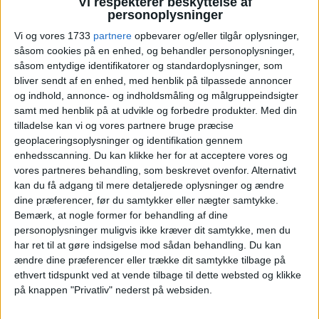
Vi respekterer beskyttelse af
Nimb kåret til Danmarks
personoplysninger
Vi og vores 1733
partnere
opbevarer og/eller tilgår oplysninger,
bedste hotel
såsom cookies på en enhed, og behandler personoplysninger,
såsom entydige identifikatorer og standardoplysninger, som
Nimb Hotel i Tivoli har vundet Falstaff Hotel
bliver sendt af en enhed, med henblik på tilpassede annoncer
Awards 2026 som årets danske hotel efter ros
og indhold, annonce- og indholdsmåling og målgruppeindsigter
for luksus, historie og personlig service.
samt med henblik på at udvikle og forbedre produkter.
Med din
tilladelse kan vi og vores partnere bruge præcise
geoplaceringsoplysninger og identifikation gennem
ANNONCE
ANNONCE
enhedsscanning. Du kan klikke her for at acceptere vores og
ANNONCE
vores partneres behandling, som beskrevet ovenfor. Alternativt
kan du få adgang til mere detaljerede oplysninger og ændre
dine præferencer, før du samtykker eller nægter samtykke.
Bemærk, at nogle former for behandling af dine
personoplysninger muligvis ikke kræver dit samtykke, men du
har ret til at gøre indsigelse mod sådan behandling.
Du kan
ændre dine præferencer eller trække dit samtykke tilbage på
ethvert tidspunkt ved at vende tilbage til dette websted og klikke
på knappen "Privatliv" nederst på websiden.