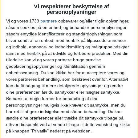
Svenskere får nøglerolle i
Vi respekterer beskyttelse af
personoplysninger
Four Seasons milliardprojekt
Vi og vores 1733
partnere
opbevarer og/eller tilgår oplysninger,
såsom cookies på en enhed, og behandler personoplysninger,
i København
såsom entydige identifikatorer og standardoplysninger, som
bliver sendt af en enhed, med henblik på tilpassede annoncer
Konkurrencen på det nordiske
og indhold, annonce- og indholdsmåling og målgruppeindsigter
luksushotelmarked ser ud til at blive yderligere
samt med henblik på at udvikle og forbedre produkter.
Med din
skærpet. Nu står det klart, at den canadiske
tilladelse kan vi og vores partnere bruge præcise
geoplaceringsoplysninger og identifikation gennem
hotelkæde Four Seasons etablerer sig i
enhedsscanning. Du kan klikke her for at acceptere vores og
København med et nyt hotelprojekt til en værdi af
vores partneres behandling, som beskrevet ovenfor. Alternativt
over 1 milliard kroner.
kan du få adgang til mere detaljerede oplysninger og ændre
dine præferencer, før du samtykker eller nægter samtykke.
ANNONCE
Bemærk, at nogle former for behandling af dine
ANNONCE
personoplysninger muligvis ikke kræver dit samtykke, men du
ANNONCE
har ret til at gøre indsigelse mod sådan behandling.
Du kan
ændre dine præferencer eller trække dit samtykke tilbage på
ethvert tidspunkt ved at vende tilbage til dette websted og klikke
på knappen "Privatliv" nederst på websiden.