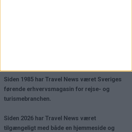
Högsta kreditvärdighet
Travel News er et uafhængigt
erhvervsmagasin inden for rejse- og
turismebranchen.
Siden 1985 har Travel News været Sveriges
førende erhvervsmagasin for rejse- og
turismebranchen.
Siden 2026 har Travel News været
tilgængeligt med både en hjemmeside og