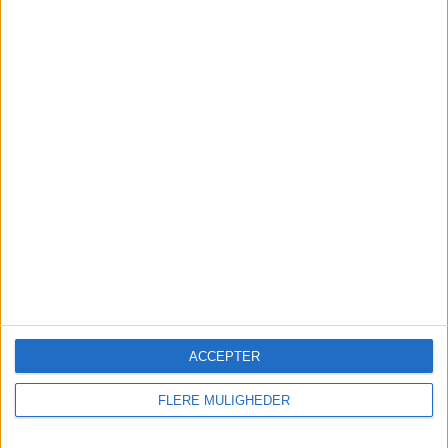
CVR-nummer: 5568135288
Cookies
Annoncer
Abonner
Kontakt
ACCEPTER
FLERE MULIGHEDER