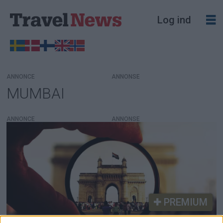
Log ind
ANNONCE
MUMBAI
Tag:
mumbai
ANNONCE
PREMIUM