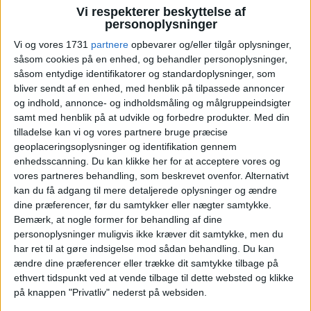
SAS' premiereflyvning til
Vi respekterer beskyttelse af
personoplysninger
Mumbai blev tvunget til at
Vi og vores 1731
partnere
opbevarer og/eller tilgår oplysninger,
såsom cookies på en enhed, og behandler personoplysninger,
vende tilbage
såsom entydige identifikatorer og standardoplysninger, som
bliver sendt af en enhed, med henblik på tilpassede annoncer
Flyvningen, som markerer selskabets
og indhold, annonce- og indholdsmåling og målgruppeindsigter
tilbagevenden til Indien efter 17 år, blev tvunget
samt med henblik på at udvikle og forbedre produkter.
Med din
tilladelse kan vi og vores partnere bruge præcise
til at vende tilbage til København, da nødvendig
geoplaceringsoplysninger og identifikation gennem
myndighedsdokumentation ikke var blevet
enhedsscanning. Du kan klikke her for at acceptere vores og
godkendt.
vores partneres behandling, som beskrevet ovenfor. Alternativt
kan du få adgang til mere detaljerede oplysninger og ændre
ANNONCE
dine præferencer, før du samtykker eller nægter samtykke.
ANNONCE
Bemærk, at nogle former for behandling af dine
ANNONCE
personoplysninger muligvis ikke kræver dit samtykke, men du
har ret til at gøre indsigelse mod sådan behandling.
Du kan
ændre dine præferencer eller trække dit samtykke tilbage på
ethvert tidspunkt ved at vende tilbage til dette websted og klikke
på knappen "Privatliv" nederst på websiden.