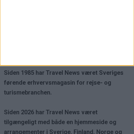
Högsta kreditvärdighet
Travel News er et uafhængigt
erhvervsmagasin inden for rejse- og
turismebranchen.
Siden 1985 har Travel News været Sveriges
førende erhvervsmagasin for rejse- og
turismebranchen.
Siden 2026 har Travel News været
tilgængeligt med både en hjemmeside og
arrangementer i Sverige, Finland, Norge og