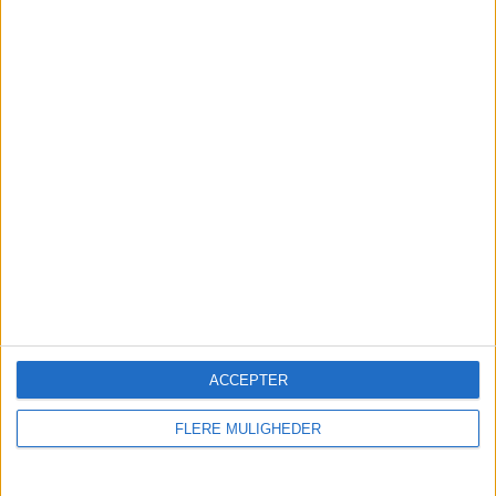
Cookies
Annoncer
Abonner
Kontakt
ACCEPTER
FLERE MULIGHEDER