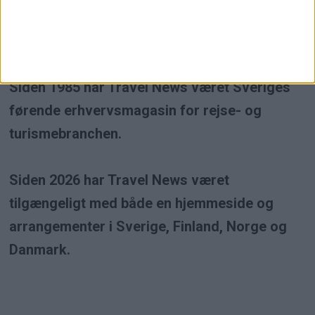
erhvervsmagasin inden for rejse- og
turismebranchen.
Siden 1985 har Travel News været Sveriges
førende erhvervsmagasin for rejse- og
turismebranchen.
Siden 2026 har Travel News været
tilgængeligt med både en hjemmeside og
arrangementer i Sverige, Finland, Norge og
Danmark.