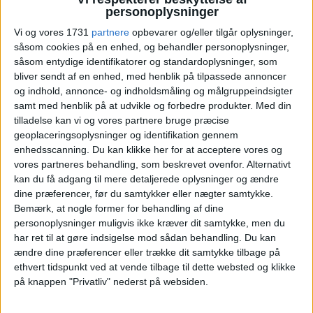
Lufthansas nye uniformer:
personoplysninger
Vi og vores 1731
partnere
opbevarer og/eller tilgår oplysninger,
Mode møder tradition
såsom cookies på en enhed, og behandler personoplysninger,
såsom entydige identifikatorer og standardoplysninger, som
Lufthansa og BOSS samarbejder om moderne
bliver sendt af en enhed, med henblik på tilpassede annoncer
uniformer, der forener stil og funktionalitet.
og indhold, annonce- og indholdsmåling og målgruppeindsigter
samt med henblik på at udvikle og forbedre produkter.
Med din
ANNONCE
tilladelse kan vi og vores partnere bruge præcise
ANNONCE
geoplaceringsoplysninger og identifikation gennem
ANNONCE
enhedsscanning. Du kan klikke her for at acceptere vores og
vores partneres behandling, som beskrevet ovenfor. Alternativt
kan du få adgang til mere detaljerede oplysninger og ændre
dine præferencer, før du samtykker eller nægter samtykke.
Bemærk, at nogle former for behandling af dine
personoplysninger muligvis ikke kræver dit samtykke, men du
har ret til at gøre indsigelse mod sådan behandling.
Du kan
ændre dine præferencer eller trække dit samtykke tilbage på
ethvert tidspunkt ved at vende tilbage til dette websted og klikke
på knappen "Privatliv" nederst på websiden.