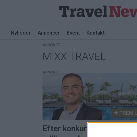
Nyheder
Annoncer
Event
Kontakt
ANNONCE
MIXX TRAVEL
Tag:
mixx
ANNONCE
travel
PREMI
Efter konkursen og