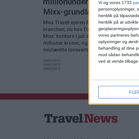
millionunderskuddet – nu 
Vi og vores 1733
pa
personoplysninger, s
Mixx-grundlæggeren tilba
henblik på tilpasse
henblik på at udvikl
Mixx Travel-ejeren Ercan Secilmis er tilbag
geoplaceringsoplysni
branchen, nu hos Danmarks Estur.dk. Ved
vores partneres beha
Mixx’ konkurs i juli sidste år manglede der
oplysninger og ændr
millioner kroner, og sagen omfattede fler
behandling af dine p
mistænkte lovovertrædelser.
mod sådan behandli
ved at vende tilbage
ANNONCE
ANNONCE
ANNONCE
FLE