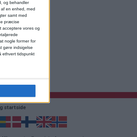
d, og behandler
t af en enhed, med
igter samt med
ge præcise
t acceptere vores og
etaljerede
t nogle former for
at gøre indsigelse
 ethvert tidspunkt
g startside