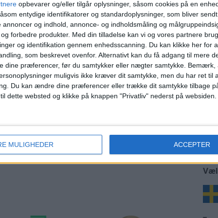
er
rtnere
opbevarer og/eller tilgår oplysninger, såsom cookies på en enhe
åsom entydige identifikatorer og standardoplysninger, som bliver send
ge
de annoncer og indhold, annonce- og indholdsmåling og målgruppeinds
e og forbedre produkter.
Med din tilladelse kan vi og vores partnere bru
e i
nger og identifikation gennem enhedsscanning. Du kan klikke her for a
ndling, som beskrevet ovenfor. Alternativt kan du få adgang til mere d
 57
e dine præferencer, før du samtykker eller nægter samtykke. Bemærk, a
e
ersonoplysninger muligvis ikke kræver dit samtykke, men du har ret til 
ng.
Du kan ændre dine præferencer eller trække dit samtykke tilbage på
 til dette websted og klikke på knappen "Privatliv" nederst på websiden.
RE MULIGHEDER
ACCEPTER
Væl