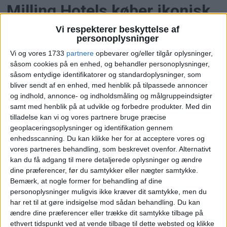
Milling Hotels køber ikonisk
Odense-hotel
Vi respekterer beskyttelse af
personoplysninger
Med overtagelsen af Hotel Knudsens Gaard får
Vi og vores 1733
partnere
opbevarer og/eller tilgår oplysninger,
såsom cookies på en enhed, og behandler personoplysninger,
Milling Hotels sit 12. hotel og styrker sin position
såsom entydige identifikatorer og standardoplysninger, som
i Odense med seks hoteller.
bliver sendt af en enhed, med henblik på tilpassede annoncer
og indhold, annonce- og indholdsmåling og målgruppeindsigter
samt med henblik på at udvikle og forbedre produkter.
Med din
tilladelse kan vi og vores partnere bruge præcise
geoplaceringsoplysninger og identifikation gennem
enhedsscanning. Du kan klikke her for at acceptere vores og
vores partneres behandling, som beskrevet ovenfor. Alternativt
kan du få adgang til mere detaljerede oplysninger og ændre
dine præferencer, før du samtykker eller nægter samtykke.
Bemærk, at nogle former for behandling af dine
personoplysninger muligvis ikke kræver dit samtykke, men du
har ret til at gøre indsigelse mod sådan behandling.
Du kan
Milling Hotels udvider med
ændre dine præferencer eller trække dit samtykke tilbage på
ethvert tidspunkt ved at vende tilbage til dette websted og klikke