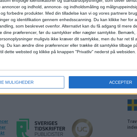
Danmark
sk
åsom entydige identifikatorer og standardoplysninger, som bliver send
de annoncer og indhold, annonce- og indholdsmåling og målgruppeinds
Stigende flypriser og global uro får flere til at
Orga
e og forbedre produkter.
Med din tilladelse kan vi og vores partnere bru
nger
holde sommerferie herhjemme, mens
kort
nger og identifikation gennem enhedsscanning. Du kan klikke her for a
især
turismen samtidig sigter mod rekordmange
hote
ndling, som beskrevet ovenfor. Alternativt kan du få adgang til mere d
overnatninger.
e dine præferencer, før du samtykker eller nægter samtykke. Bemærk, a
ersonoplysninger muligvis ikke kræver dit samtykke, men du har ret til 
ng.
Du kan ændre dine præferencer eller trække dit samtykke tilbage på
 til dette websted og klikke på knappen "Privatliv" nederst på websiden.
RE MULIGHEDER
ACCEPTER
Væl
ncer
Trav
ner
inde
akt