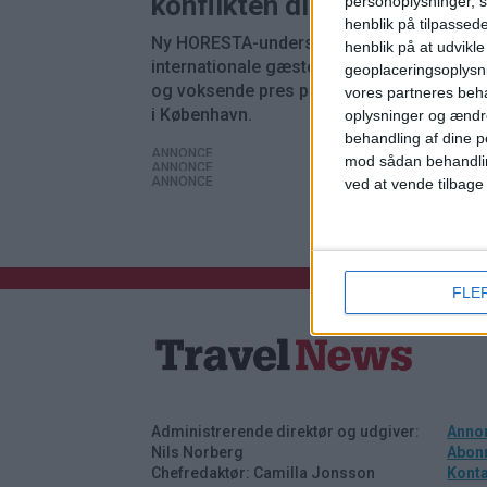
konflikten direkte
personoplysninger, s
henblik på tilpasse
Ny HORESTA-undersøgelse viser færre
henblik på at udvikl
internationale gæster, stigende omkostni
geoplaceringsoplysni
og voksende pres på hotellers bundlinje, 
vores partneres beha
i København.
oplysninger og ændr
behandling af dine p
ANNONCE
mod sådan behandli
ANNONCE
ANNONCE
ved at vende tilbage
FLE
Administrerende direktør og udgiver:
Anno
Nils Norberg
Abon
Chefredaktør: Camilla Jonsson
Kont