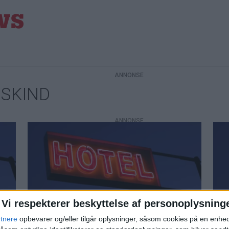
RSKIND
Vi respekterer beskyttelse af personoplysning
st-
Flere danskere vælger ferie i
HO
rtnere
opbevarer og/eller tilgår oplysninger, såsom cookies på en enhe