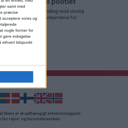
yggehoteller til politiet
t af en enhed, med
igter samt med
nisationen kræver handling mod ulovlig
ge præcise
tidsudlejning og fair konkurrence for
t acceptere vores og
ller.
etaljerede
t nogle former for
at gøre indsigelse
 ethvert tidspunkt
g startside
el News er et uafhængigt erhvervsmagasin
n for rejse- og turismebranchen.