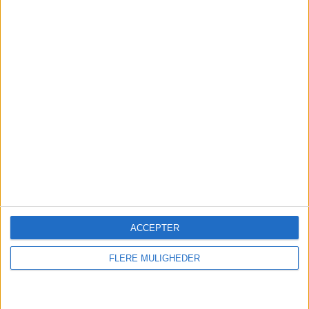
Annoncer
Abonner
Kontakt
ACCEPTER
FLERE MULIGHEDER