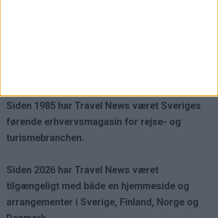
Högsta kreditvärdighet
Travel News er et uafhængigt
erhvervsmagasin inden for rejse- og
turismebranchen.
Siden 1985 har Travel News været Sveriges
førende erhvervsmagasin for rejse- og
turismebranchen.
Siden 2026 har Travel News været
tilgængeligt med både en hjemmeside og
arrangementer i Sverige, Finland, Norge og
Danmark.