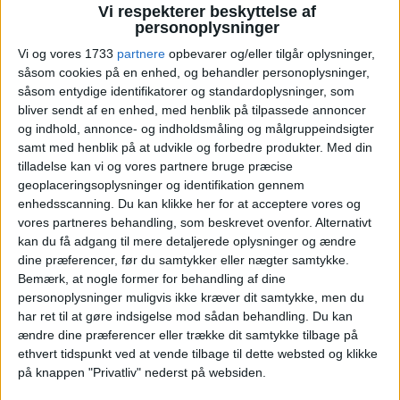
Ud af det blå - Air France og
Vi respekterer beskyttelse af
personoplysninger
KLM overvejer nyt
Vi og vores 1733
partnere
opbevarer og/eller tilgår oplysninger,
såsom cookies på en enhed, og behandler personoplysninger,
koncernnavn efter SAS købet
såsom entydige identifikatorer og standardoplysninger, som
bliver sendt af en enhed, med henblik på tilpassede annoncer
Flere internationale branchemedier rapporterer
og indhold, annonce- og indholdsmåling og målgruppeindsigter
samt med henblik på at udvikle og forbedre produkter.
Med din
om interne diskussioner om et mere neutralt
tilladelse kan vi og vores partnere bruge præcise
paraplynavn - hvor ”The Blue Group” nævnes som
geoplaceringsoplysninger og identifikation gennem
et af arbejdsnavnene.
enhedsscanning. Du kan klikke her for at acceptere vores og
vores partneres behandling, som beskrevet ovenfor. Alternativt
ANNONCE
kan du få adgang til mere detaljerede oplysninger og ændre
ANNONCE
dine præferencer, før du samtykker eller nægter samtykke.
ANNONCE
Bemærk, at nogle former for behandling af dine
personoplysninger muligvis ikke kræver dit samtykke, men du
har ret til at gøre indsigelse mod sådan behandling.
Du kan
ændre dine præferencer eller trække dit samtykke tilbage på
ethvert tidspunkt ved at vende tilbage til dette websted og klikke
på knappen "Privatliv" nederst på websiden.