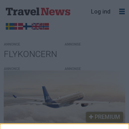
Log ind
ANNONCE
FLYKONCERN
Tag:
flykoncern
ANNONCE
PREMIUM