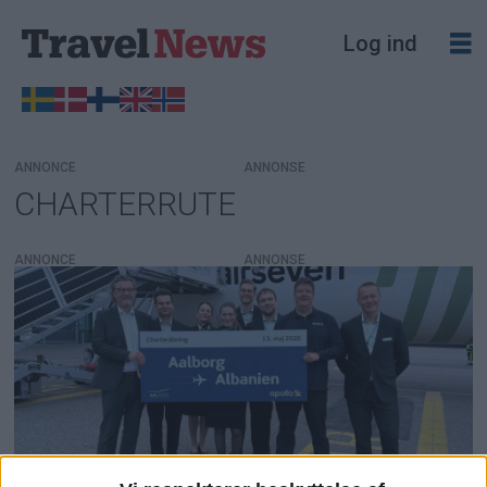
Log ind
ANNONCE
CHARTERRUTE
Tag:
charterrute
ANNONCE