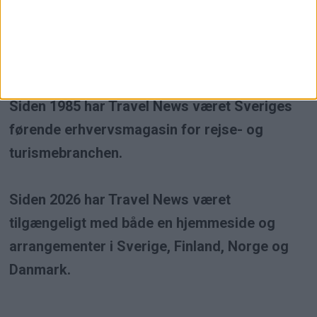
Travel News er et uafhængigt
erhvervsmagasin inden for rejse- og
turismebranchen.
Siden 1985 har Travel News været Sveriges
førende erhvervsmagasin for rejse- og
turismebranchen.
Siden 2026 har Travel News været
tilgængeligt med både en hjemmeside og
arrangementer i Sverige, Finland, Norge og
Danmark.