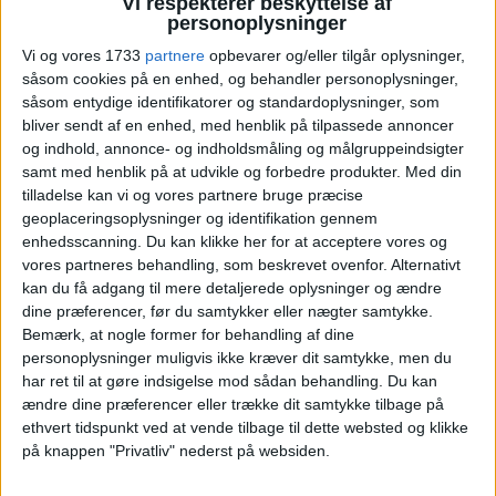
Vi respekterer beskyttelse af
Aalborg åbner ny charterrute
personoplysninger
Vi og vores 1733
partnere
opbevarer og/eller tilgår oplysninger,
til Albanien
såsom cookies på en enhed, og behandler personoplysninger,
såsom entydige identifikatorer og standardoplysninger, som
Apollo Rejser har indviet den nye rute fra Aalborg
bliver sendt af en enhed, med henblik på tilpassede annoncer
til Saranda, som giver nordjyder direkte adgang
og indhold, annonce- og indholdsmåling og målgruppeindsigter
til sol, strande og middelhavsstemning.
samt med henblik på at udvikle og forbedre produkter.
Med din
tilladelse kan vi og vores partnere bruge præcise
geoplaceringsoplysninger og identifikation gennem
ANNONCE
ANNONCE
enhedsscanning. Du kan klikke her for at acceptere vores og
ANNONCE
vores partneres behandling, som beskrevet ovenfor. Alternativt
kan du få adgang til mere detaljerede oplysninger og ændre
dine præferencer, før du samtykker eller nægter samtykke.
Bemærk, at nogle former for behandling af dine
personoplysninger muligvis ikke kræver dit samtykke, men du
har ret til at gøre indsigelse mod sådan behandling.
Du kan
ændre dine præferencer eller trække dit samtykke tilbage på
ethvert tidspunkt ved at vende tilbage til dette websted og klikke
på knappen "Privatliv" nederst på websiden.