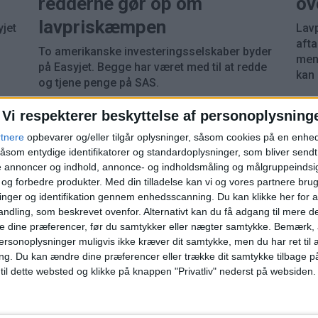
redderne gør op om
ov
lavpriskæmpen
jet
Lavp
afta
To amerikanske investeringsselskaber byder
men
på Easyjet. Begge har været med til at redde
kan
og tjene penge på SAS.
Vi respekterer beskyttelse af personoplysning
rtnere
opbevarer og/eller tilgår oplysninger, såsom cookies på en enhe
åsom entydige identifikatorer og standardoplysninger, som bliver send
de annoncer og indhold, annonce- og indholdsmåling og målgruppeinds
e og forbedre produkter.
Med din tilladelse kan vi og vores partnere bru
nger og identifikation gennem enhedsscanning. Du kan klikke her for a
ndling, som beskrevet ovenfor. Alternativt kan du få adgang til mere d
e dine præferencer, før du samtykker eller nægter samtykke. Bemærk, a
ersonoplysninger muligvis ikke kræver dit samtykke, men du har ret til 
ng.
Du kan ændre dine præferencer eller trække dit samtykke tilbage på
 til dette websted og klikke på knappen "Privatliv" nederst på websiden.
overvejer bud