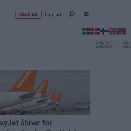
Abonner
Log ind
ANNONCE
ANNONCE
ANNONCE
syJet åbner for