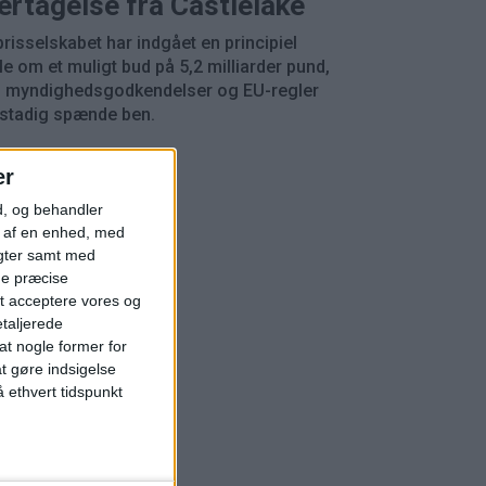
ertagelse fra Castlelake
risselskabet har indgået en principiel
le om et muligt bud på 5,2 milliarder pund,
 myndighedsgodkendelser og EU-regler
 stadig spænde ben.
er
d, og behandler
t af en enhed, med
igter samt med
ge præcise
t acceptere vores og
etaljerede
t nogle former for
at gøre indsigelse
 ethvert tidspunkt