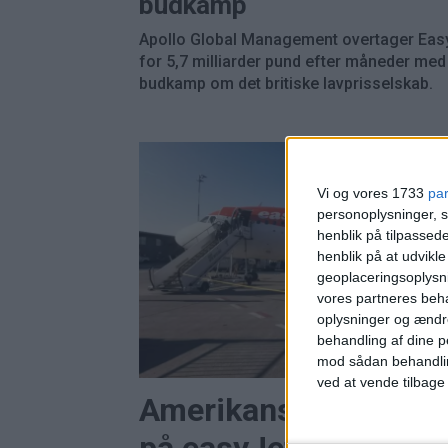
budkamp
Apollo Global Management overtager Easy
for 5,7 milliarder pund efter måneder med
budkamp om det britiske lavprisselskab.
Vi og vores 1733
pa
personoplysninger, s
henblik på tilpasse
henblik på at udvikl
geoplaceringsoplysni
vores partneres beha
oplysninger og ændr
behandling af dine p
mod sådan behandli
ved at vende tilbage
Amerikansk investor 
på easyJet