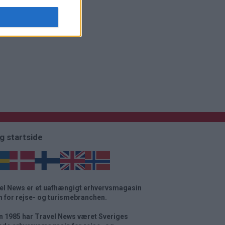
g startside
el News er et uafhængigt erhvervsmagasin
n for rejse- og turismebranchen.
n 1985 har Travel News været Sveriges