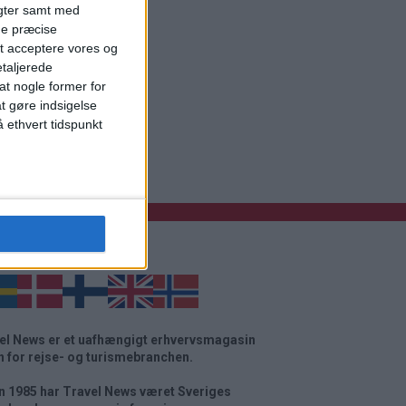
igter samt med
ge præcise
t acceptere vores og
etaljerede
t nogle former for
at gøre indsigelse
 ethvert tidspunkt
g startside
el News er et uafhængigt erhvervsmagasin
n for rejse- og turismebranchen.
n 1985 har Travel News været Sveriges