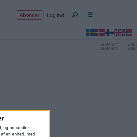
Abonner
Log ind
ANNONCE
ANNONCE
ANNONCE
er
d, og behandler
t af en enhed, med