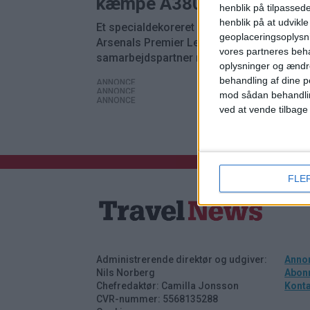
kæmpe A380
henblik på tilpasse
henblik på at udvikl
Et specialdekoreret A380-fly markerer
geoplaceringsoplysni
Arsenals Premier League-titel og 20 år s
vores partneres beha
samarbejdspartner med Emirates.
oplysninger og ændr
behandling af dine p
ANNONCE
ANNONCE
mod sådan behandli
ANNONCE
ved at vende tilbage
FLE
Administrerende direktør og udgiver:
Anno
Nils Norberg
Abon
Chefredaktør: Camilla Jonsson
Kont
CVR-nummer: 5568135288