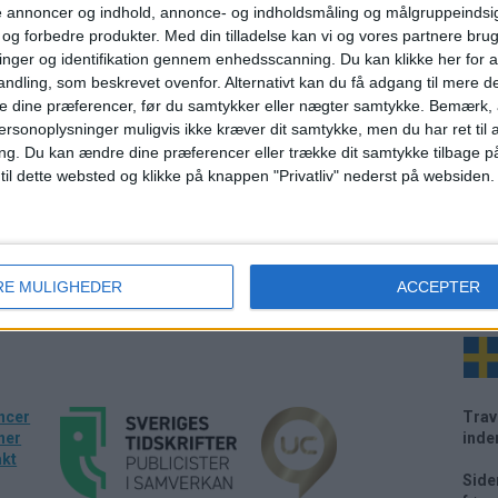
de annoncer og indhold, annonce- og indholdsmåling og målgruppeinds
e og forbedre produkter.
Med din tilladelse kan vi og vores partnere bru
nger og identifikation gennem enhedsscanning. Du kan klikke her for a
om
ndling, som beskrevet ovenfor. Alternativt kan du få adgang til mere d
e dine præferencer, før du samtykker eller nægter samtykke. Bemærk, a
ersonoplysninger muligvis ikke kræver dit samtykke, men du har ret til 
ng.
Du kan ændre dine præferencer eller trække dit samtykke tilbage på
 til dette websted og klikke på knappen "Privatliv" nederst på websiden.
RE MULIGHEDER
ACCEPTER
Væl
ncer
Trav
ner
inde
akt
Side